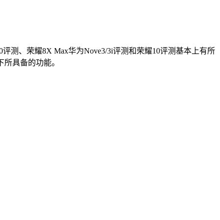
测、荣耀8X Max华为Nove3/3i评测和荣耀10评测基本上有所
下所具备的功能。