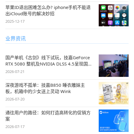
苹果ID退出困难怎么办? iphone手机不能退
出iCloud账号的解决妙招
2025-12-17
业界资讯
国产单机《古剑》线下试玩，技嘉GeForce
RTX 5080 整机及NVIDIA DLSS 4.5呈现国风
盛宴
2026-07-21
深夜游戏不孤单：技嘉B850 睡衣雕妹主
板，机箱中的少女送上灵动 Wink
2026-07-20
通往用户的路径：如何打造高转化的促销方
案
2026-07-17