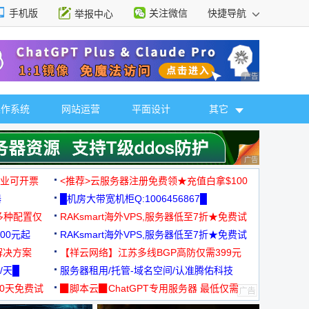
手机版
关注微信
快捷导航
举报中心
性选择
广告 商业广告，理
操作系统
网站运营
平面设计
其它
广告 商业广告，理
，企业可开票
<推荐>云服务器注册免费领★充值白拿$100
器
█机房大带宽机柜Q:1006456867█
多种配置仅
RAKsmart海外VPS,服务器低至7折★免费试
00元起
用★
RAKsmart海外VPS,服务器低至7折★免费试
解决方案
用★
【祥云网络】江苏多线BGP高防仅需399元
/天█
服务器租用/托管-域名空间/认准腾佑科技
30天免费试
▉脚本云▉ChatGPT专用服务器 最低仅需
19元/月