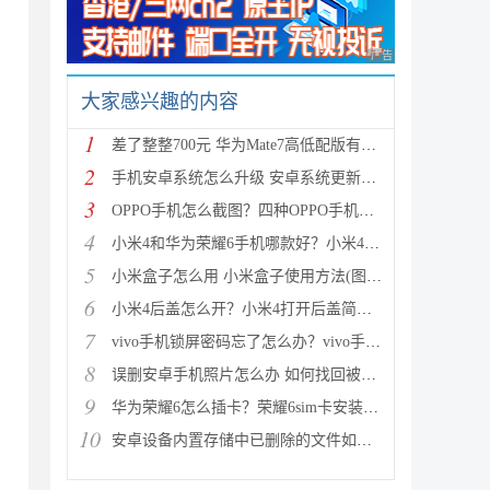
广告 商业广告，理性
大家感兴趣的内容
1
差了整整700元 华为Mate7高低配版有什么区别?
2
手机安卓系统怎么升级 安卓系统更新升级的三种方法介
3
OPPO手机怎么截图？四种OPPO手机截屏方法介绍
4
小米4和华为荣耀6手机哪款好？小米4与荣耀6全方面区别
5
小米盒子怎么用 小米盒子使用方法(图文详解)
6
小米4后盖怎么开？小米4打开后盖简单方法
7
vivo手机锁屏密码忘了怎么办？vivo手机强制解锁的三种
8
误删安卓手机照片怎么办 如何找回被删的图片
9
华为荣耀6怎么插卡？荣耀6sim卡安装方法步骤图文详解
10
安卓设备内置存储中已删除的文件如何恢复