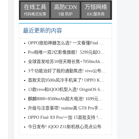
在线工具
高防CDN
万恒网络
代码格式化等
T级 防护
IDC服务商
最近更新的内容
OPPO旅拍神器怎么选? 一文看懂Find X9s Pro和Find X9
Pro档唯一双2亿影像旗舰！5299元起OPPO Find X9s Pro
全球首发哈苏10倍天眼长焦+7050mAh电池! 7499元起OPPO
3个功能治好了我的通勤焦虑! vivo公布OriginOS 6四月
首款天玑9500s风冷手机来了! OPPO K15 Pro系列正式发
13款vivo和iQOO机型入选! OriginOS 6新一轮公测开启招
麒麟8000+8500mAh超大电池! 1699元起华为畅享90 Pro M
升级与注意事项! realme真 GT8 Pro手机适配Android 17
OPPO Find X9 Pro/一加 15首批支持 !基于Android 17 B
今日发布! iQOO Z11新机核心亮点公布