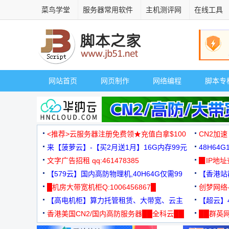
菜鸟学堂
服务器常用软件
主机测评网
在线工具
网站首页
网页制作
网络编程
脚本专
<推荐>云服务器注册免费领★充值白拿$100
CN2加速
来【菠萝云】-【买2月送1月】16G内存99元
48H64
文字广告招租 qq:461478385
3000+
▉IP地
【579云】国内高防物理机,40H64G仅需99
【香港站群
元
█机房大带宽机柜Q:1006456867█
创梦网络
【高电机柜】算力托管租赁、大带宽、云主
88元/月
【超云】4
机
香港美国CN2/国内高防服务器██全科云██
██群英网
◆◆◆