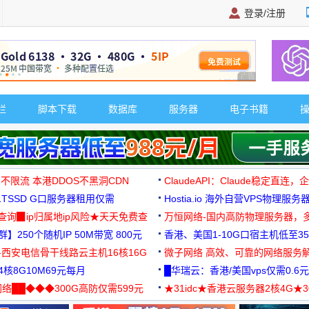
登录/注册
广告 商业广告，理
栏
脚本下载
数据库
服务器
电子书籍
 不限流 本港DDOS不黑洞CDN
ClaudeAPI：Claude稳定直连
G1TSSD G口服务器租用仅需
Hostia.io 海外自营VPS物理服务
可免费测试
址查询▉ip归属地ip风险★天天免费查
万恒网络-国内高防物理服务器，
】250个随机IP 50M带宽 800元
99元/月起
香港、美国1-10G口宿主机低至35
-西安电信骨干线路云主机16核16G
微子网络 高效、可靠的网络服务
核8G10M69元每月
█华瑞云：香港/美国vps仅需0.6元
络██◆◆◆300G高防仅需599元
★31idc★香港云服务器2核4G★
用◆