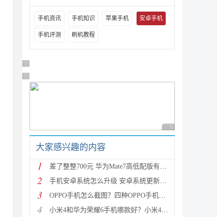
法
手机资讯
手机知识
苹果手机
安卓手机
手机评测
刷机教程
广告 商业广告，理性选择
广告 商业广告，理性选择
广告 商业广告，理性
大家感兴趣的内容
1
差了整整700元 华为Mate7高低配版有什么区别?
2
手机安卓系统怎么升级 安卓系统更新升级的三种方法介
3
OPPO手机怎么截图？四种OPPO手机截屏方法介绍
4
小米4和华为荣耀6手机哪款好？小米4与荣耀6全方面区别