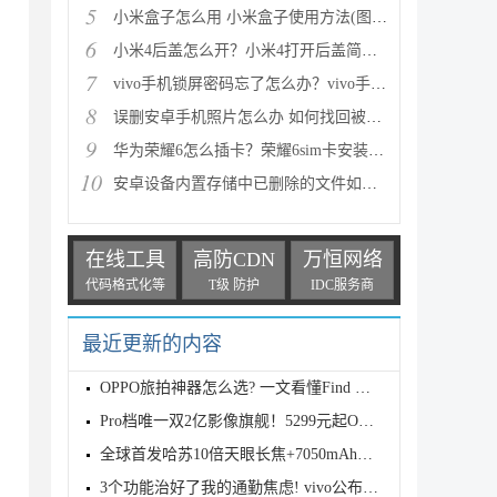
5
小米盒子怎么用 小米盒子使用方法(图文详解)
6
小米4后盖怎么开？小米4打开后盖简单方法
7
vivo手机锁屏密码忘了怎么办？vivo手机强制解锁的三种
8
误删安卓手机照片怎么办 如何找回被删的图片
9
华为荣耀6怎么插卡？荣耀6sim卡安装方法步骤图文详解
10
安卓设备内置存储中已删除的文件如何恢复
在线工具
高防CDN
万恒网络
代码格式化等
T级 防护
IDC服务商
最近更新的内容
OPPO旅拍神器怎么选? 一文看懂Find X9s Pro和Find X9
Pro档唯一双2亿影像旗舰！5299元起OPPO Find X9s Pro
全球首发哈苏10倍天眼长焦+7050mAh电池! 7499元起OPPO
3个功能治好了我的通勤焦虑! vivo公布OriginOS 6四月