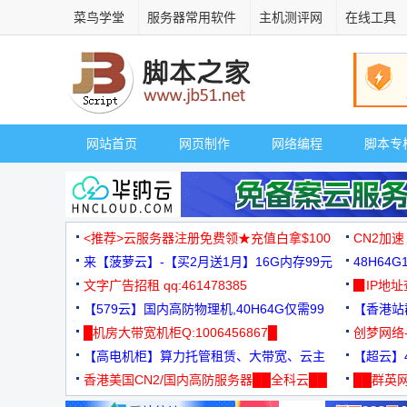
菜鸟学堂
服务器常用软件
主机测评网
在线工具
网站首页
网页制作
网络编程
脚本专
<推荐>云服务器注册免费领★充值白拿$100
CN2加速
来【菠萝云】-【买2月送1月】16G内存99元
48H64
文字广告招租 qq:461478385
3000+
▉IP地
【579云】国内高防物理机,40H64G仅需99
【香港站群
元
█机房大带宽机柜Q:1006456867█
创梦网络
【高电机柜】算力托管租赁、大带宽、云主
88元/月
【超云】4
机
香港美国CN2/国内高防服务器██全科云██
██群英网
◆◆◆