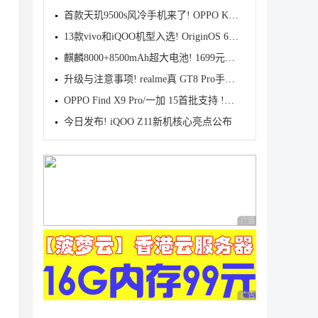
首款天玑9500s风冷手机来了! OPPO K15 Pro系列正式发
13款vivo和iQOO机型入选! OriginOS 6新一轮公测开启招
麒麟8000+8500mAh超大电池! 1699元起华为畅享90 Pro M
升级与注意事项! realme真 GT8 Pro手机适配Android 17
OPPO Find X9 Pro/一加 15首批支持 !基于Android 17 B
今日发布! iQOO Z11新机核心亮点公布
广告 商业广告，理性
广告 商业广告，理性