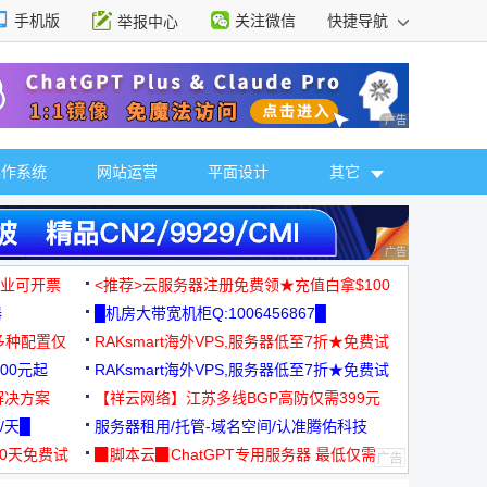
手机版
关注微信
快捷导航
举报中心
性选择
广告 商业广告，理
操作系统
网站运营
平面设计
其它
广告 商业广告，理
，企业可开票
<推荐>云服务器注册免费领★充值白拿$100
器
█机房大带宽机柜Q:1006456867█
多种配置仅
RAKsmart海外VPS,服务器低至7折★免费试
00元起
用★
RAKsmart海外VPS,服务器低至7折★免费试
解决方案
用★
【祥云网络】江苏多线BGP高防仅需399元
/天█
服务器租用/托管-域名空间/认准腾佑科技
30天免费试
▉脚本云▉ChatGPT专用服务器 最低仅需
19元/月