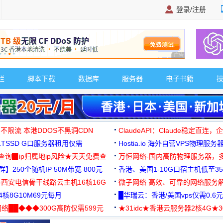
登录/注册
广告 商业广告，理
栏
脚本下载
数据库
服务器
电子书籍
 不限流 本港DDOS不黑洞CDN
ClaudeAPI：Claude稳定直连
G1TSSD G口服务器租用仅需
Hostia.io 海外自营VPS物理服务
可免费测试
址查询▉ip归属地ip风险★天天免费查
万恒网络-国内高防物理服务器，
】250个随机IP 50M带宽 800元
99元/月起
香港、美国1-10G口宿主机低至35
-西安电信骨干线路云主机16核16G
微子网络 高效、可靠的网络服务
核8G10M69元每月
█华瑞云：香港/美国vps仅需0.6元
络██◆◆◆300G高防仅需599元
★31idc★香港云服务器2核4G★
用◆