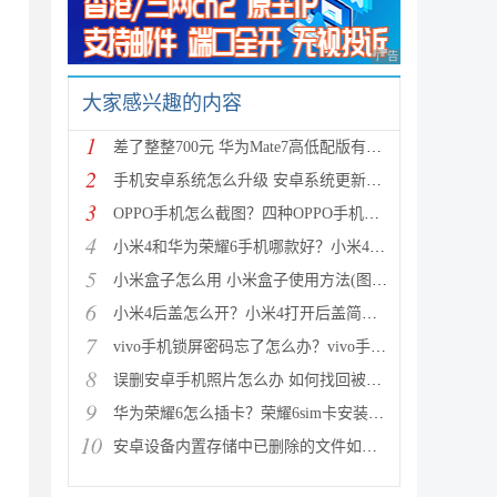
广告 商业广告，理性
大家感兴趣的内容
1
差了整整700元 华为Mate7高低配版有什么区别?
2
手机安卓系统怎么升级 安卓系统更新升级的三种方法介
3
OPPO手机怎么截图？四种OPPO手机截屏方法介绍
4
小米4和华为荣耀6手机哪款好？小米4与荣耀6全方面区别
5
小米盒子怎么用 小米盒子使用方法(图文详解)
6
小米4后盖怎么开？小米4打开后盖简单方法
7
vivo手机锁屏密码忘了怎么办？vivo手机强制解锁的三种
8
误删安卓手机照片怎么办 如何找回被删的图片
9
华为荣耀6怎么插卡？荣耀6sim卡安装方法步骤图文详解
10
安卓设备内置存储中已删除的文件如何恢复