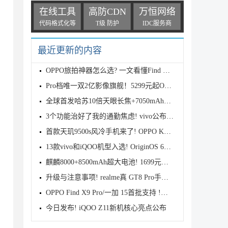
在线工具
高防CDN
万恒网络
代码格式化等
T级 防护
IDC服务商
最近更新的内容
OPPO旅拍神器怎么选? 一文看懂Find X9s Pro和Find X9
Pro档唯一双2亿影像旗舰！5299元起OPPO Find X9s Pro
全球首发哈苏10倍天眼长焦+7050mAh电池! 7499元起OPPO
3个功能治好了我的通勤焦虑! vivo公布OriginOS 6四月
首款天玑9500s风冷手机来了! OPPO K15 Pro系列正式发
13款vivo和iQOO机型入选! OriginOS 6新一轮公测开启招
麒麟8000+8500mAh超大电池! 1699元起华为畅享90 Pro M
升级与注意事项! realme真 GT8 Pro手机适配Android 17
OPPO Find X9 Pro/一加 15首批支持 !基于Android 17 B
今日发布! iQOO Z11新机核心亮点公布