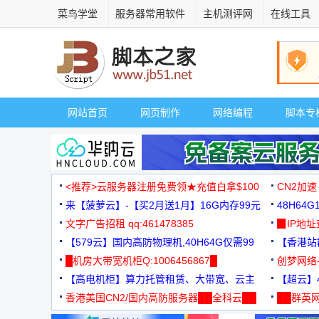
菜鸟学堂
服务器常用软件
主机测评网
在线工具
网站首页
网页制作
网络编程
脚本专
<推荐>云服务器注册免费领★充值白拿$100
CN2加速
来【菠萝云】-【买2月送1月】16G内存99元
48H64
文字广告招租 qq:461478385
3000+
▉IP地
【579云】国内高防物理机,40H64G仅需99
【香港站群
元
█机房大带宽机柜Q:1006456867█
创梦网络
【高电机柜】算力托管租赁、大带宽、云主
88元/月
【超云】4
机
香港美国CN2/国内高防服务器██全科云██
██群英网
◆◆◆