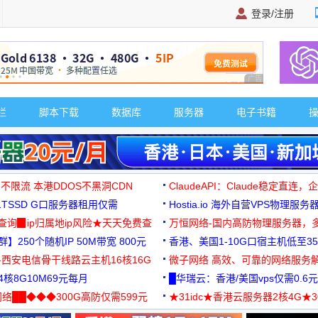
登录/注册
广告 商业广告，理
栏
脚本下载
数据库
服务器
电子书籍
 不限流 本港DDOS不黑洞CDN
ClaudeAPI：Claude稳定直连
G1TSSD G口服务器租用仅需
Hostia.io 海外自营VPS物理服务
可免费测试
址查询▉ip归属地ip风险★天天免费查
万恒网络-国内高防物理服务器，
】250个随机IP 50M带宽 800元
99元/月起
香港、美国1-10G口宿主机低至35
-西安电信骨干线路云主机16核16G
微子网络 高效、可靠的网络服务
核8G10M69元每月
█华瑞云：香港/美国vps仅需0.6元
络██◆◆◆300G高防仅需599元
★31idc★香港云服务器2核4G★
用◆