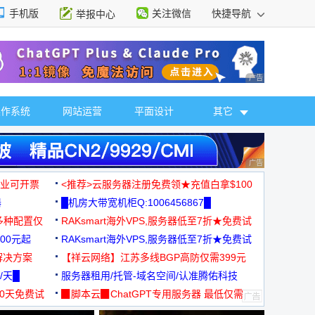
手机版
关注微信
快捷导航
举报中心
性选择
广告 商业广告，理
操作系统
网站运营
平面设计
其它
广告 商业广告，理
，企业可开票
<推荐>云服务器注册免费领★充值白拿$100
器
█机房大带宽机柜Q:1006456867█
多种配置仅
RAKsmart海外VPS,服务器低至7折★免费试
00元起
用★
RAKsmart海外VPS,服务器低至7折★免费试
解决方案
用★
【祥云网络】江苏多线BGP高防仅需399元
/天█
服务器租用/托管-域名空间/认准腾佑科技
30天免费试
▉脚本云▉ChatGPT专用服务器 最低仅需
19元/月