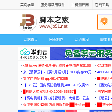
菜鸟学堂
服务器常用软件
主机测评网
在线工具
网站首页
网页制作
网络编程
脚本专
<推荐>云服务器注册免费领★充值白拿$100
CN2加速
来【菠萝云】-【买2月送1月】16G内存99元
48H64
文字广告招租 qq:461478385
3000+
▉IP地
【579云】国内高防物理机,40H64G仅需99
【香港站群
元
█机房大带宽机柜Q:1006456867█
创梦网络
【高电机柜】算力托管租赁、大带宽、云主
88元/月
【超云】4
机
香港美国CN2/国内高防服务器██全科云██
██群英网
◆◆◆