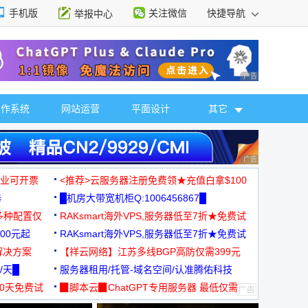
手机版
关注微信
快捷导航
举报中心
性选择
广告 商业广告，理
操作系统
网站运营
平面设计
其它
广告 商业广告，理
，企业可开票
<推荐>云服务器注册免费领★充值白拿$100
器
█机房大带宽机柜Q:1006456867█
多种配置仅
RAKsmart海外VPS,服务器低至7折★免费试
00元起
用★
RAKsmart海外VPS,服务器低至7折★免费试
解决方案
用★
【祥云网络】江苏多线BGP高防仅需399元
/天█
服务器租用/托管-域名空间/认准腾佑科技
30天免费试
▉脚本云▉ChatGPT专用服务器 最低仅需
19元/月