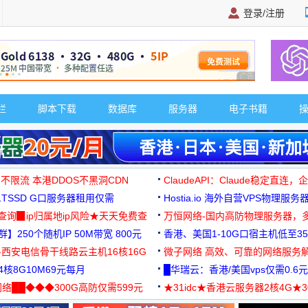
登录/注册
广告 商业广告，理
栏
脚本下载
数据库
服务器
电子书籍
 不限流 本港DDOS不黑洞CDN
ClaudeAPI：Claude稳定直连
G1TSSD G口服务器租用仅需
Hostia.io 海外自营VPS物理服务
可免费测试
址查询▉ip归属地ip风险★天天免费查
万恒网络-国内高防物理服务器，
】250个随机IP 50M带宽 800元
99元/月起
香港、美国1-10G口宿主机低至35
-西安电信骨干线路云主机16核16G
微子网络 高效、可靠的网络服务
核8G10M69元每月
█华瑞云：香港/美国vps仅需0.6元
络██◆◆◆300G高防仅需599元
★31idc★香港云服务器2核4G★
用◆