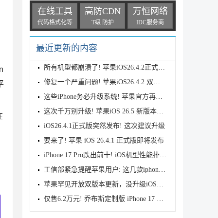
在线工具
高防CDN
万恒网络
代码格式化等
T级 防护
IDC服务商
最近更新的内容
所有机型都崩溃了! 苹果iOS26.4.2正式版耗电测评
n
修复一个严重问题! 苹果iOS26.4.2 双正式版本发布
平
这些iPhone务必升级系统! 苹果官方再次发布警告
这次千万别升级! 苹果iOS 26.5 新版本发布
在
iOS26.4.1正式版突然发布! 这次建议升级
要来了! 苹果 iOS 26.4.1 正式版即将发布
iPhone 17 Pro跌出前十! iOS机型性能排行公布
工信部紧急提醒苹果用户: 这几款iphone手机尽快升级系
苹果罕见开放双版本更新，没升级iOS26的可选择iOS18
仅售6.2万元! 乔布斯定制版 iPhone 17 Pro 来了