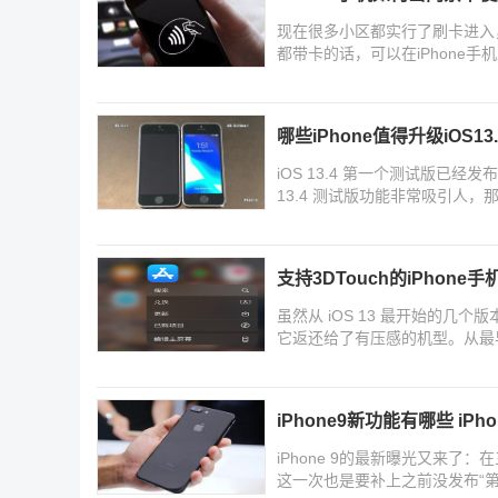
现在很多小区都实行了刷卡进入
都带卡的话，可以在iPhone手
禁卡
哪些iPhone值得升级iOS13
iOS 13.4 第一个测试版已经
13.4 测试版功能非常吸引人，
支持3DTouch的iPhone手
虽然从 iOS 13 最开始的几个
它返还给了有压感的机型。从最早搭载 3
iPhone9新功能有哪些 iPh
iPhone 9的最新曝光又来了
这一次也是要补上之前没发布“第九代