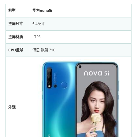
机型
华为nona5i
主屏尺寸
6.4英寸
主屏材质
LTPS
CPU型号
海思 麒麟 710
外观