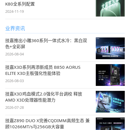
K80全系列配置
2024-11-19
业界资讯
技嘉推出小雕360系列一体式水冷：黑白双
色+全彩屏
2026-08-04
技嘉X3D系列再添新成员 B850 AORUS
ELITE X3D主板强化性能体验
2026-08-03
技嘉X3D鸡血模式2.0强化平台调校 释放
AMD X3D处理器性能潜力
2026-07-28
技嘉Z890 DUO X完善CQDIMM高频生态 兼
顾10266MT/s与256GB大容量