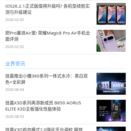
iOS26.2.1正式版值得升级吗? 各机型续航实
测与升级建议
2026-02-05
把Pro塞进Air里! 荣耀Magic8 Pro Air手机全
面评测
2026-02-02
业界资讯
技嘉推出小雕360系列一体式水冷：黑白双
色+全彩屏
2026-08-04
技嘉X3D系列再添新成员 B850 AORUS
ELITE X3D主板强化性能体验
2026-08-03
技嘉X3D鸡血模式2.0强化平台调校 释放