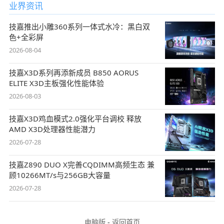
业界资讯
技嘉推出小雕360系列一体式水冷：黑白双
色+全彩屏
2026-08-04
技嘉X3D系列再添新成员 B850 AORUS
ELITE X3D主板强化性能体验
2026-08-03
技嘉X3D鸡血模式2.0强化平台调校 释放
AMD X3D处理器性能潜力
2026-07-28
技嘉Z890 DUO X完善CQDIMM高频生态 兼
顾10266MT/s与256GB大容量
2026-07-28
电脑版
-
返回首页