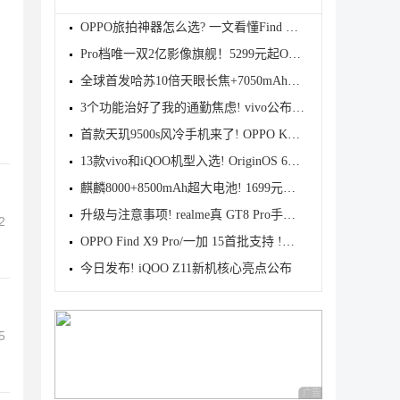
OPPO旅拍神器怎么选? 一文看懂Find X9s Pro和Find X9
Pro档唯一双2亿影像旗舰！5299元起OPPO Find X9s Pro
全球首发哈苏10倍天眼长焦+7050mAh电池! 7499元起OPPO
3个功能治好了我的通勤焦虑! vivo公布OriginOS 6四月
首款天玑9500s风冷手机来了! OPPO K15 Pro系列正式发
13款vivo和iQOO机型入选! OriginOS 6新一轮公测开启招
麒麟8000+8500mAh超大电池! 1699元起华为畅享90 Pro M
升级与注意事项! realme真 GT8 Pro手机适配Android 17
2
OPPO Find X9 Pro/一加 15首批支持 !基于Android 17 B
今日发布! iQOO Z11新机核心亮点公布
5
广告 商业广告，理性