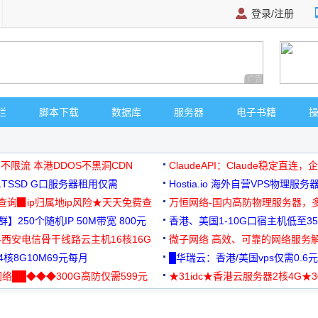
登录/注册
广告 商业广告，理
栏
脚本下载
数据库
服务器
电子书籍
 不限流 本港DDOS不黑洞CDN
ClaudeAPI：Claude稳定直连
G1TSSD G口服务器租用仅需
Hostia.io 海外自营VPS物理服务
可免费测试
址查询▉ip归属地ip风险★天天免费查
万恒网络-国内高防物理服务器，
】250个随机IP 50M带宽 800元
99元/月起
香港、美国1-10G口宿主机低至35
-西安电信骨干线路云主机16核16G
微子网络 高效、可靠的网络服务
核8G10M69元每月
█华瑞云：香港/美国vps仅需0.6元
络██◆◆◆300G高防仅需599元
★31idc★香港云服务器2核4G★
用◆