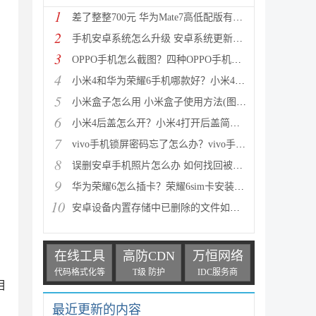
1
差了整整700元 华为Mate7高低配版有什么区别?
2
手机安卓系统怎么升级 安卓系统更新升级的三种方法介
3
OPPO手机怎么截图？四种OPPO手机截屏方法介绍
4
小米4和华为荣耀6手机哪款好？小米4与荣耀6全方面区别
5
小米盒子怎么用 小米盒子使用方法(图文详解)
6
小米4后盖怎么开？小米4打开后盖简单方法
7
vivo手机锁屏密码忘了怎么办？vivo手机强制解锁的三种
8
误删安卓手机照片怎么办 如何找回被删的图片
9
华为荣耀6怎么插卡？荣耀6sim卡安装方法步骤图文详解
10
安卓设备内置存储中已删除的文件如何恢复
在线工具
高防CDN
万恒网络
代码格式化等
T级 防护
IDC服务商
相
最近更新的内容