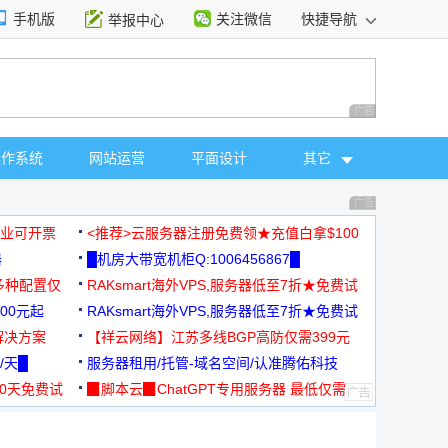
手机版
关注微信
快捷导航
举报中心
性选择
广告 商业广告，理
操作系统
网站运营
平面设计
其它
广告 商业广告，理
，企业可开票
<推荐>云服务器注册免费领★充值白拿$100
器
█机房大带宽机柜Q:1006456867█
多种配置仅
RAKsmart海外VPS,服务器低至7折★免费试
00元起
用★
RAKsmart海外VPS,服务器低至7折★免费试
解决方案
用★
【祥云网络】江苏多线BGP高防仅需399元
/天█
服务器租用/托管-域名空间/认准腾佑科技
30天免费试
▉脚本云▉ChatGPT专用服务器 最低仅需
19元/月