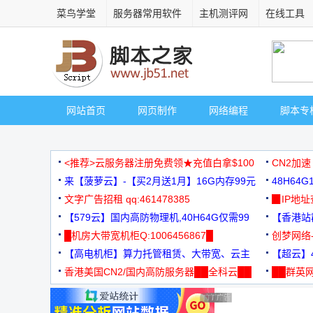
菜鸟学堂
服务器常用软件
主机测评网
在线工具
网站首页
网页制作
网络编程
脚本专
<推荐>云服务器注册免费领★充值白拿$100
CN2加速
来【菠萝云】-【买2月送1月】16G内存99元
48H64
文字广告招租 qq:461478385
3000+
▉IP地
【579云】国内高防物理机,40H64G仅需99
【香港站群
元
█机房大带宽机柜Q:1006456867█
创梦网络
【高电机柜】算力托管租赁、大带宽、云主
88元/月
【超云】4
机
香港美国CN2/国内高防服务器██全科云██
██群英网
◆◆◆
广告 商业广告，理性选择
广告 商业广告，理性选择
广告 商业广告，理性选择
广告 商业广告，理性选择