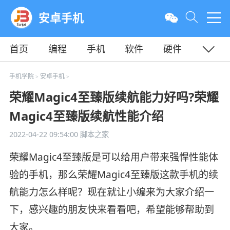
安卓手机
首页
编程
手机
软件
硬件
教程
平面
服务器
手机学院
安卓手机
>
>
荣耀Magic4至臻版续航能力好吗?荣耀
Magic4至臻版续航性能介绍
2022-04-22 09:54:00
脚本之家
荣耀Magic4至臻版是可以给用户带来强悍性能体
验的手机，那么荣耀Magic4至臻版这款手机的续
航能力怎么样呢？现在就让小编来为大家介绍一
下，感兴趣的朋友快来看看吧，希望能够帮助到
大家。