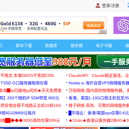
登录/注册
广告 商业广告，理
栏
脚本下载
数据库
服务器
电子书籍
 不限流 本港DDOS不黑洞CDN
ClaudeAPI：Claude稳定直连
G1TSSD G口服务器租用仅需
Hostia.io 海外自营VPS物理服务
可免费测试
址查询▉ip归属地ip风险★天天免费查
万恒网络-国内高防物理服务器，
】250个随机IP 50M带宽 800元
99元/月起
香港、美国1-10G口宿主机低至35
-西安电信骨干线路云主机16核16G
微子网络 高效、可靠的网络服务
核8G10M69元每月
█华瑞云：香港/美国vps仅需0.6元
络██◆◆◆300G高防仅需599元
★31idc★香港云服务器2核4G★
用◆