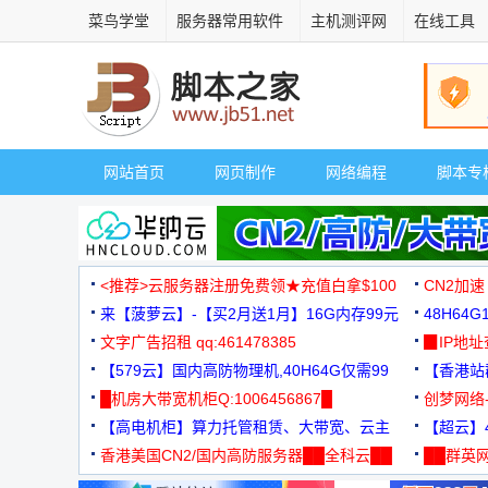
菜鸟学堂
服务器常用软件
主机测评网
在线工具
网站首页
网页制作
网络编程
脚本专
<推荐>云服务器注册免费领★充值白拿$100
CN2加速
来【菠萝云】-【买2月送1月】16G内存99元
48H64
文字广告招租 qq:461478385
3000+
▉IP地
【579云】国内高防物理机,40H64G仅需99
【香港站群
元
█机房大带宽机柜Q:1006456867█
创梦网络
【高电机柜】算力托管租赁、大带宽、云主
88元/月
【超云】4
机
香港美国CN2/国内高防服务器██全科云██
██群英网
◆◆◆