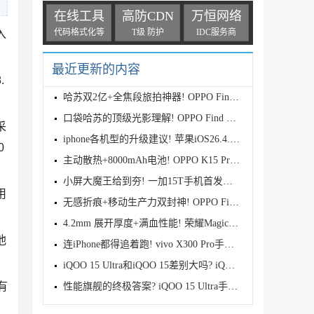
在线工具
高防CDN
万恒网络
代码格式化等
T级 防护
IDC服务商
入
最近更新的内容
.
哈苏双2亿+全焦段旅拍神器! OPPO Find X9s Pro首发全
口袋哈苏的顶级光影理解! OPPO Find X9 Ultra首发评测
采
iphone各机型的升级建议! 苹果iOS26.4.1正式版续航测
0
主动散热+8000mAh电池! OPPO K15 Pro首发评测
小屏大魔王给到夯! 一加15T手机首发测评
用
无感折痕+移动生产力双封神! OPPO Find N6首发测评
4.2mm 展开厚度+满血性能! 荣耀Magic V6首发测评
池
连iPhone都得追着跑! vivo X300 Pro手机首发评测
iQOO 15 Ultra和iQOO 15差别大吗? iQOO 15/Ultra区别
有
性能旗舰的终极答案? iQOO 15 Ultra手机全面评测