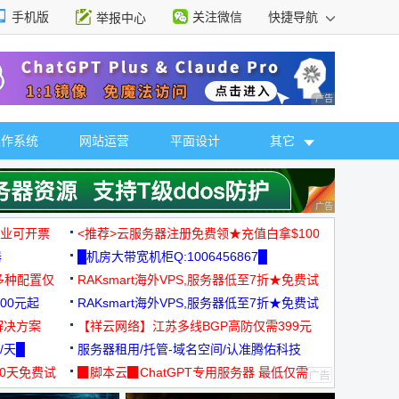
手机版
关注微信
快捷导航
举报中心
性选择
广告 商业广告，理
操作系统
网站运营
平面设计
其它
广告 商业广告，理
，企业可开票
<推荐>云服务器注册免费领★充值白拿$100
器
█机房大带宽机柜Q:1006456867█
多种配置仅
RAKsmart海外VPS,服务器低至7折★免费试
00元起
用★
RAKsmart海外VPS,服务器低至7折★免费试
解决方案
用★
【祥云网络】江苏多线BGP高防仅需399元
/天█
服务器租用/托管-域名空间/认准腾佑科技
30天免费试
▉脚本云▉ChatGPT专用服务器 最低仅需
19元/月