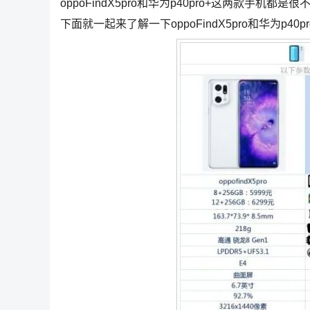
oppoFindX5pro和华为p40pro+这两款
下面就一起来了解一下oppoFindX5pro和华为p40p