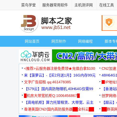
菜鸟学堂
服务器常用软件
主机测评网
在线工具
网站首页
网页制作
网络编程
脚本专
<推荐>云服务器注册免费领★充值白拿$100
CN2加速
来【菠萝云】-【买2月送1月】16G内存99元
48H64
文字广告招租 qq:461478385
3000+
▉IP地
【579云】国内高防物理机,40H64G仅需99
【香港站群
元
█机房大带宽机柜Q:1006456867█
创梦网络
【高电机柜】算力托管租赁、大带宽、云主
88元/月
【超云】4
机
香港美国CN2/国内高防服务器██全科云██
██群英网
◆◆◆