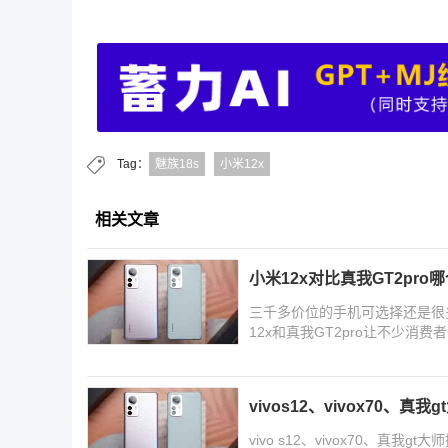
Tag：
魅族18s
小米12x
相关文章
小米12x对比真我GT2pro哪
三千多价位的手机可选择还是很
12x和真我GT2pro让不少消
GT2pro
vivos12、vivox70、
vivo s12、vivox70、