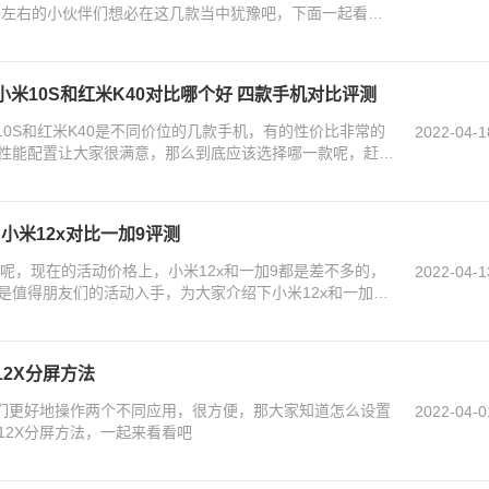
00左右的小伙伴们想必在这几款当中犹豫吧，下面一起看看
X、小米10S和红米K40对比哪个好 四款手机对比评测
、小米10S和红米K40是不同价位的几款手机，有的性价比非常的
2022-04-1
性能配置让大家很满意，那么到底应该选择哪一款呢，赶紧
 小米12x对比一加9评测
高呢，现在的活动价格上，小米12x和一加9都是差不多的，
2022-04-1
是值得朋友们的活动入手，为大家介绍下小米12x和一加9
12X分屏方法
我们更好地操作两个不同应用，很方便，那大家知道怎么设置
2022-04-0
12X分屏方法，一起来看看吧