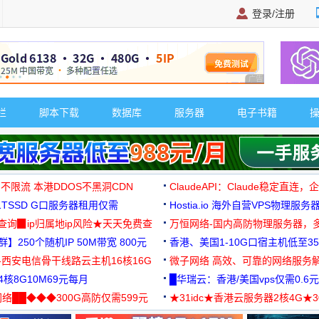
登录/注册
广告 商业广告，理
栏
脚本下载
数据库
服务器
电子书籍
 不限流 本港DDOS不黑洞CDN
ClaudeAPI：Claude稳定直连
G1TSSD G口服务器租用仅需
Hostia.io 海外自营VPS物理服务
可免费测试
址查询▉ip归属地ip风险★天天免费查
万恒网络-国内高防物理服务器，
】250个随机IP 50M带宽 800元
99元/月起
香港、美国1-10G口宿主机低至35
-西安电信骨干线路云主机16核16G
微子网络 高效、可靠的网络服务
核8G10M69元每月
█华瑞云：香港/美国vps仅需0.6元
络██◆◆◆300G高防仅需599元
★31idc★香港云服务器2核4G★
用◆