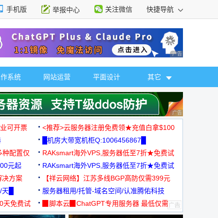
手机版
关注微信
快捷导航
举报中心
性选择
广告 商业广告，理
操作系统
网站运营
平面设计
其它
广告 商业广告，理
，企业可开票
<推荐>云服务器注册免费领★充值白拿$100
器
█机房大带宽机柜Q:1006456867█
多种配置仅
RAKsmart海外VPS,服务器低至7折★免费试
00元起
用★
RAKsmart海外VPS,服务器低至7折★免费试
解决方案
用★
【祥云网络】江苏多线BGP高防仅需399元
/天█
服务器租用/托管-域名空间/认准腾佑科技
30天免费试
▉脚本云▉ChatGPT专用服务器 最低仅需
19元/月