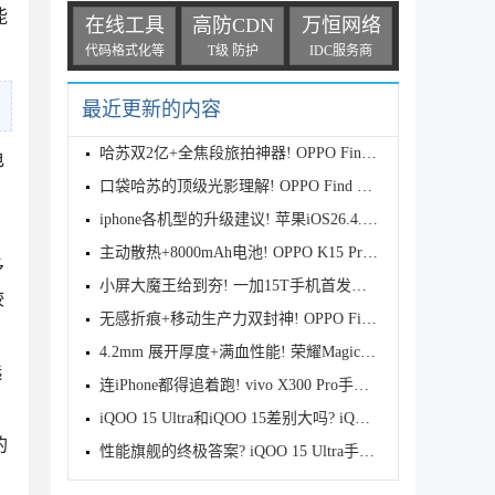
能
在线工具
高防CDN
万恒网络
代码格式化等
T级 防护
IDC服务商
最近更新的内容
哈苏双2亿+全焦段旅拍神器! OPPO Find X9s Pro首发全
电
口袋哈苏的顶级光影理解! OPPO Find X9 Ultra首发评测
iphone各机型的升级建议! 苹果iOS26.4.1正式版续航测
主动散热+8000mAh电池! OPPO K15 Pro首发评测
多
小屏大魔王给到夯! 一加15T手机首发测评
较
无感折痕+移动生产力双封神! OPPO Find N6首发测评
4.2mm 展开厚度+满血性能! 荣耀Magic V6首发测评
选
连iPhone都得追着跑! vivo X300 Pro手机首发评测
iQOO 15 Ultra和iQOO 15差别大吗? iQOO 15/Ultra区别
的
性能旗舰的终极答案? iQOO 15 Ultra手机全面评测