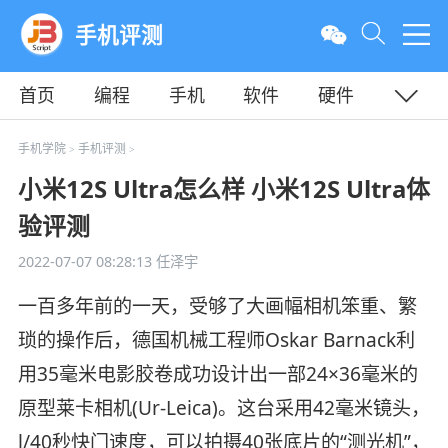
手机评测
首页
编程
手机
软件
硬件
教程
平面
服务器
手机学院
手机评测
>
>
小米12S Ultra怎么样 小米12S Ultra体
验评测
2022-07-07 08:28:13
任泽宇
一百多年前的一天，受够了大画幅相机笨重、繁
琐的操作后，德国机械工程师Oskar Barnack利
用35毫米电影胶卷成功设计出一部24×36毫米的
原型莱卡相机(Ur-Leica)。这台采用42毫米镜头，
l/40秒快门速度，可以拍摄40张底片的“测光机”，