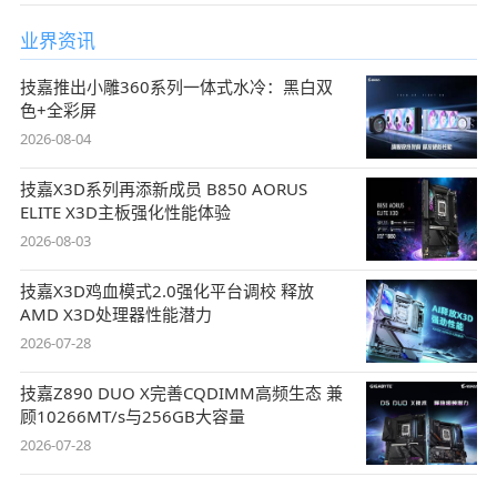
业界资讯
技嘉推出小雕360系列一体式水冷：黑白双
色+全彩屏
2026-08-04
技嘉X3D系列再添新成员 B850 AORUS
ELITE X3D主板强化性能体验
2026-08-03
技嘉X3D鸡血模式2.0强化平台调校 释放
AMD X3D处理器性能潜力
2026-07-28
技嘉Z890 DUO X完善CQDIMM高频生态 兼
顾10266MT/s与256GB大容量
2026-07-28