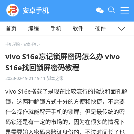
安卓手机
首页
编程
手机
软件
硬件
教程
平面
服务器
手机学院
安卓手机
>
>
vivo S16e忘记锁屏密码怎么办 vivo
S16e找回锁屏密码教程
2023-02-19 21:19:11
脚本之家
vivo S16e搭载了是现在比较流行的指纹和面孔解
锁，这两种解锁方式十分的方便和快捷，不需要
什么操作就能解开手机的锁屏，但是最传统的密
码锁还是有一定的市场的，因为在很多的情况下
是需要输入密码来验证身份的，不过时间长了也