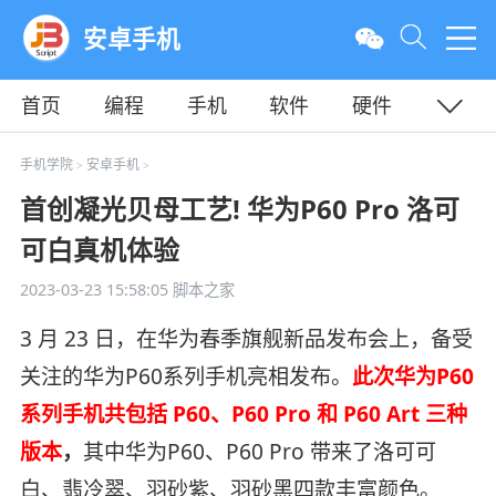
安卓手机
首页
编程
手机
软件
硬件
教程
平面
服务器
手机学院
安卓手机
>
>
首创凝光贝母工艺! 华为P60 Pro 洛可
可白真机体验
2023-03-23 15:58:05
脚本之家
3 月 23 日，在华为春季旗舰新品发布会上，备受
关注的华为P60系列手机亮相发布。
此次华为P60
系列手机共包括 P60、P60 Pro 和 P60 Art 三种
版本
，
其中华为P60、P60 Pro 带来了洛可可
白、翡冷翠、羽砂紫、羽砂黑四款丰富颜色。