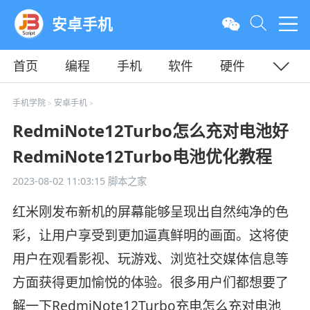
安卓手机
首页
编程
手机
软件
硬件
教程
平面
服务器
手机学院
安卓手机
>
>
RedmiNote12Turbo怎么充对电池好
RedmiNote12Turbo电池优化教程
2023-08-02 11:03:15
脚本之家
红米刚发布新机的屏幕能够呈现出自然纯净的色
彩，让用户享受到更加逼真鲜明的画面。这将使
用户在观看影视、玩游戏、浏览社交媒体信息等
方面获得更加愉悦的体验。很多用户们都想要了
解一下RedmiNote12Turbo充电怎么充对电池