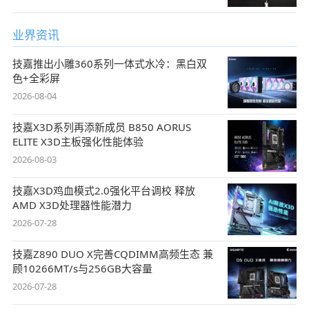
业界资讯
技嘉推出小雕360系列一体式水冷：黑白双
色+全彩屏
2026-08-04
技嘉X3D系列再添新成员 B850 AORUS
ELITE X3D主板强化性能体验
2026-08-03
技嘉X3D鸡血模式2.0强化平台调校 释放
AMD X3D处理器性能潜力
2026-07-28
技嘉Z890 DUO X完善CQDIMM高频生态 兼
顾10266MT/s与256GB大容量
2026-07-28