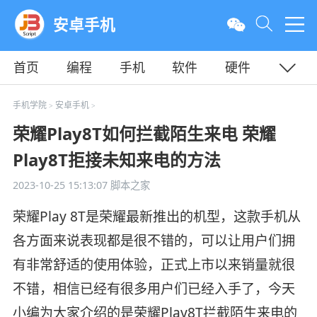
安卓手机
首页
编程
手机
软件
硬件
教程
平面
服务器
手机学院
安卓手机
>
>
荣耀Play8T如何拦截陌生来电 荣耀
Play8T拒接未知来电的方法
2023-10-25 15:13:07
脚本之家
荣耀Play 8T是荣耀最新推出的机型，这款手机从
各方面来说表现都是很不错的，可以让用户们拥
有非常舒适的使用体验，正式上市以来销量就很
不错，相信已经有很多用户们已经入手了，今天
小编为大家介绍的是荣耀Play8T拦截陌生来电的