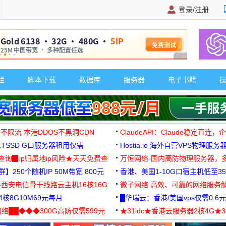
登录/注册
广告 商业广告，理
栏
脚本下载
数据库
服务器
电子书籍
 不限流 本港DDOS不黑洞CDN
ClaudeAPI：Claude稳定直连
G1TSSD G口服务器租用仅需
Hostia.io 海外自营VPS物理服务
可免费测试
址查询▉ip归属地ip风险★天天免费查
万恒网络-国内高防物理服务器，
】250个随机IP 50M带宽 800元
99元/月起
香港、美国1-10G口宿主机低至35
-西安电信骨干线路云主机16核16G
微子网络 高效、可靠的网络服务
核8G10M69元每月
█华瑞云：香港/美国vps仅需0.6元
络██◆◆◆300G高防仅需599元
★31idc★香港云服务器2核4G★
用◆