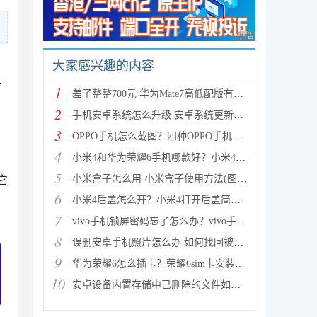
广告 商业广告，理性
大家感兴趣的内容
时
1
差了整整700元 华为Mate7高低配版有什么区别?
2
手机安卓系统怎么升级 安卓系统更新升级的三种方法介
3
OPPO手机怎么截图？四种OPPO手机截屏方法介绍
4
小米4和华为荣耀6手机哪款好？小米4与荣耀6全方面区别
5
小米盒子怎么用 小米盒子使用方法(图文详解)
它
6
小米4后盖怎么开？小米4打开后盖简单方法
7
vivo手机锁屏密码忘了怎么办？vivo手机强制解锁的三种
8
误删安卓手机照片怎么办 如何找回被删的图片
9
华为荣耀6怎么插卡？荣耀6sim卡安装方法步骤图文详解
10
安卓设备内置存储中已删除的文件如何恢复