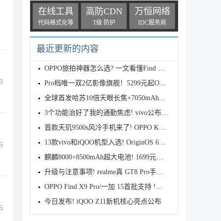
在线工具
高防CDN
万恒网络
代码格式化等
T级 防护
IDC服务商
最近更新的内容
OPPO旅拍神器怎么选? 一文看懂Find X9s Pro和Find X9
6
Pro档唯一双2亿影像旗舰！5299元起OPPO Find X9s Pro
全球首发哈苏10倍天眼长焦+7050mAh电池! 7499元起OPPO
3个功能治好了我的通勤焦虑! vivo公布OriginOS 6四月
首款天玑9500s风冷手机来了! OPPO K15 Pro系列正式发
13款vivo和iQOO机型入选! OriginOS 6新一轮公测开启招
5
麒麟8000+8500mAh超大电池! 1699元起华为畅享90 Pro M
升级与注意事项! realme真 GT8 Pro手机适配Android 17
OPPO Find X9 Pro/一加 15首批支持 !基于Android 17 B
今日发布! iQOO Z11新机核心亮点公布
5