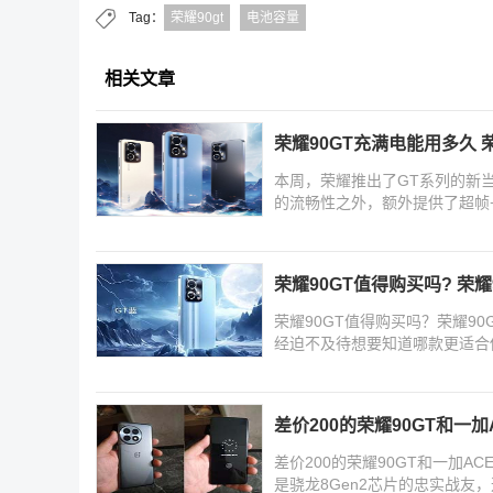
Tag：
荣耀90gt
电池容量
相关文章
荣耀90GT充满电能用多久 
本周，荣耀推出了GT系列的新当
的流畅性之外，额外提供了超帧
带来荣
荣耀90GT值得购买吗? 荣耀
荣耀90GT值得购买吗？荣耀90
经迫不及待想要知道哪款更适合
差价200的荣耀90GT和一加
差价200的荣耀90GT和一加ACE 
是骁龙8Gen2芯片的忠实战