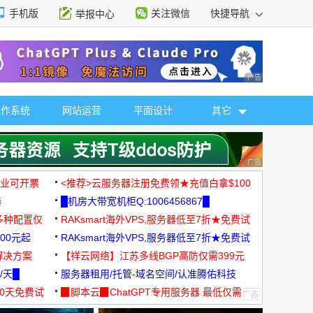
手机版
关注微信
快捷导航
举报中心
性选择
广告 商业广告，理
操作系统
网站运营
平面设计
其它
广告 商业广告，理
，企业可开票
<推荐>云服务器注册免费领★充值白拿$100
器
█机房大带宽机柜Q:1006456867█
多种配置仅
RAKsmart海外VPS,服务器低至7折★免费试
00元起
用★
RAKsmart海外VPS,服务器低至7折★免费试
解决方案
用★
【祥云网络】江苏多线BGP高防仅需399元
/天█
服务器租用/托管-域名空间/认准腾佑科技
30天免费试
▉脚本云▉ChatGPT专用服务器 最低仅需
19元/月