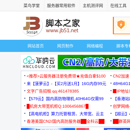
菜鸟学堂
服务器常用软件
主机测评网
在线工具
网站首页
网页制作
网络编程
脚本专
<推荐>云服务器注册免费领★充值白拿$100
CN2加速
来【菠萝云】-【买2月送1月】16G内存99元
48H64
文字广告招租 qq:461478385
3000+
▉IP地
【579云】国内高防物理机,40H64G仅需99
【香港站群
元
█机房大带宽机柜Q:1006456867█
创梦网络
【高电机柜】算力托管租赁、大带宽、云主
88元/月
【超云】4
机
香港美国CN2/国内高防服务器██全科云██
██群英网
◆◆◆