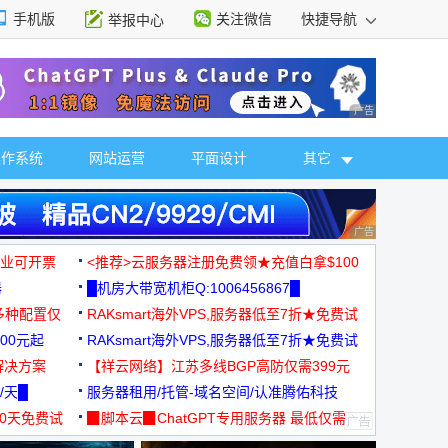
手机版
关注微信
快捷导航
举报中心
性选择
广告 商业广告，理
操作系统
网站运营
平面设计
其它
广告 商业广告，理
，企业可开票
<推荐>云服务器注册免费领★充值白拿$100
器
█机房大带宽机柜Q:1006456867█
多种配置仅
RAKsmart海外VPS,服务器低至7折★免费试
00元起
用★
RAKsmart海外VPS,服务器低至7折★免费试
解决方案
用★
【祥云网络】江苏多线BGP高防仅需399元
/天█
服务器租用/托管-域名空间/认准腾佑科技
30天免费试
▉脚本云▉ChatGPT专用服务器 最低仅需
19元/月