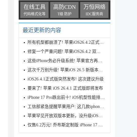
在线工具
高防CDN
万恒网络
代码格式化等
T级 防护
IDC服务商
最近更新的内容
所有机型都崩溃了! 苹果iOS26.4.2正式版耗电测评
修复一个严重问题! 苹果iOS26.4.2 双正式版本发布
这些iPhone务必升级系统! 苹果官方再次发布警告
这次千万别升级! 苹果iOS 26.5 新版本发布
iOS26.4.1正式版突然发布! 这次建议升级
要来了! 苹果 iOS 26.4.1 正式版即将发布
iPhone 17 Pro跌出前十! iOS机型性能排行公布
工信部紧急提醒苹果用户: 这几款iphone手机尽快升级系
苹果罕见开放双版本更新，没升级iOS26的可选择iOS18
仅售6.2万元! 乔布斯定制版 iPhone 17 Pro 来了