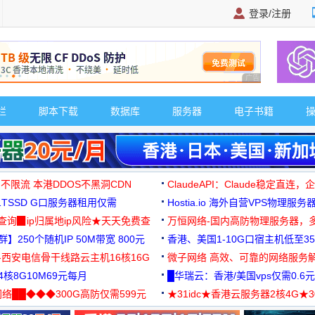
登录/注册
广告 商业广告，理
栏
脚本下载
数据库
服务器
电子书籍
 不限流 本港DDOS不黑洞CDN
ClaudeAPI：Claude稳定直连
G1TSSD G口服务器租用仅需
Hostia.io 海外自营VPS物理服务
可免费测试
址查询▉ip归属地ip风险★天天免费查
万恒网络-国内高防物理服务器，
】250个随机IP 50M带宽 800元
99元/月起
香港、美国1-10G口宿主机低至35
-西安电信骨干线路云主机16核16G
微子网络 高效、可靠的网络服务
核8G10M69元每月
█华瑞云：香港/美国vps仅需0.6元
络██◆◆◆300G高防仅需599元
★31idc★香港云服务器2核4G★
用◆