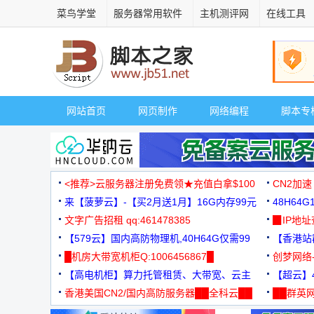
菜鸟学堂
服务器常用软件
主机测评网
在线工具
网站首页
网页制作
网络编程
脚本专
<推荐>云服务器注册免费领★充值白拿$100
CN2加速
来【菠萝云】-【买2月送1月】16G内存99元
48H64
文字广告招租 qq:461478385
3000+
▉IP地
【579云】国内高防物理机,40H64G仅需99
【香港站群
元
█机房大带宽机柜Q:1006456867█
创梦网络
【高电机柜】算力托管租赁、大带宽、云主
88元/月
【超云】4
机
香港美国CN2/国内高防服务器██全科云██
██群英网
◆◆◆