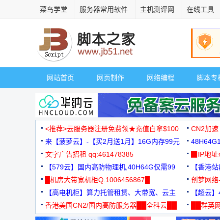
菜鸟学堂
服务器常用软件
主机测评网
在线工具
网站首页
网页制作
网络编程
脚本专
<推荐>云服务器注册免费领★充值白拿$100
CN2加速
来【菠萝云】-【买2月送1月】16G内存99元
48H64
文字广告招租 qq:461478385
3000+
▉IP地
【579云】国内高防物理机,40H64G仅需99
【香港站群
元
█机房大带宽机柜Q:1006456867█
创梦网络
【高电机柜】算力托管租赁、大带宽、云主
88元/月
【超云】4
机
香港美国CN2/国内高防服务器██全科云██
██群英网
◆◆◆