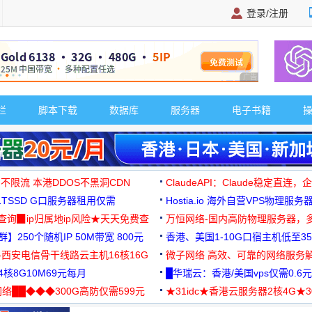
登录/注册
广告 商业广告，理
栏
脚本下载
数据库
服务器
电子书籍
 不限流 本港DDOS不黑洞CDN
ClaudeAPI：Claude稳定直连
G1TSSD G口服务器租用仅需
Hostia.io 海外自营VPS物理服务
可免费测试
址查询▉ip归属地ip风险★天天免费查
万恒网络-国内高防物理服务器，
】250个随机IP 50M带宽 800元
99元/月起
香港、美国1-10G口宿主机低至35
-西安电信骨干线路云主机16核16G
微子网络 高效、可靠的网络服务
核8G10M69元每月
█华瑞云：香港/美国vps仅需0.6元
络██◆◆◆300G高防仅需599元
★31idc★香港云服务器2核4G★
用◆