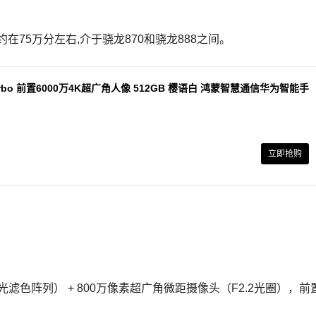
在75万分左右,介于骁龙870和骁龙888之间。
Turbo 前置6000万4K超广角人像 512GB 樱语白 鸿蒙智慧通信华为智能手
立即抢购
感光滤色阵列） + 800万像素超广角微距摄像头（F2.2光圈），前