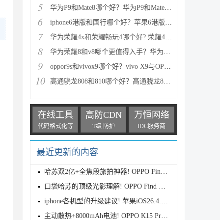
5
华为P9和Mate8哪个好？华为P9和Mate8详细对比评测
6
iphone6港版和国行哪个好？苹果6港版和国行区别对比评
7
华为荣耀4x和荣耀畅玩4哪个好? 荣耀4x和荣耀畅玩4区别
8
华为荣耀8和v8哪个更值得入手？华为荣耀v8和荣耀8全面
9
oppor9s和vivox9哪个好？vivo X9与OPPO R9s区别对比深
10
高通骁龙808和810哪个好？高通骁龙808和810区别对比评
在线工具
高防CDN
万恒网络
代码格式化等
T级 防护
IDC服务商
最近更新的内容
哈苏双2亿+全焦段旅拍神器! OPPO Find X9s Pro首发全
口袋哈苏的顶级光影理解! OPPO Find X9 Ultra首发评测
iphone各机型的升级建议! 苹果iOS26.4.1正式版续航测
主动散热+8000mAh电池! OPPO K15 Pro首发评测