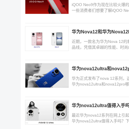
iQOO Neo9作为现在比较
一些消费者们想要了解iQOO Ne
为Nova12
华为Nova12和华为Nova1
近期，一款名为华为Nova 1
品线，凭借其卓越的性能、时尚
为
华为nova12ultra和nova1
华为正式发布了nova 12系列，
华为nova12ultra和nova12p
点，感
华为nova12ultra值得入手吗
最近华为nova12系列在网上
华为nova12ultra值得入手吗
助