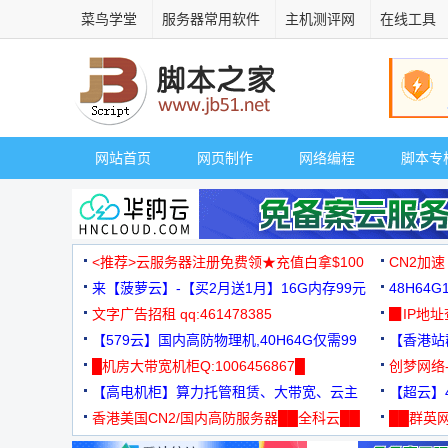
菜鸟学堂
服务器常用软件
主机测评网
在线工具
网站首页
网页制作
网络编程
脚本专
<推荐>云服务器注册免费领★充值白拿$100
CN2加速
来【菠萝云】-【买2月送1月】16G内存99元
48H64
文字广告招租 qq:461478385
3000+
▉IP地
【579云】国内高防物理机,40H64G仅需99
【香港站群
元
█机房大带宽机柜Q:1006456867█
创梦网络
【高电机柜】算力托管租赁、大带宽、云主
88元/月
【超云】4
机
香港美国CN2/国内高防服务器██全科云██
██群英网
◆◆◆