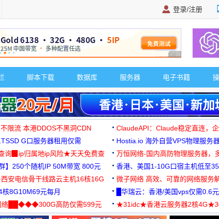
登录/注册
广告 商业广告，理
栏
脚本下载
数据库
服务器
电子书籍
 不限流 本港DDOS不黑洞CDN
ClaudeAPI：Claude稳定直连
G1TSSD G口服务器租用仅需
Hostia.io 海外自营VPS物理服务
可免费测试
址查询▉ip归属地ip风险★天天免费查
万恒网络-国内高防物理服务器，
】250个随机IP 50M带宽 800元
99元/月起
香港、美国1-10G口宿主机低至35
-西安电信骨干线路云主机16核16G
微子网络 高效、可靠的网络服务
核8G10M69元每月
█华瑞云：香港/美国vps仅需0.6元
络██◆◆◆300G高防仅需599元
★31idc★香港云服务器2核4G★
用◆