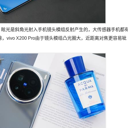
些。眩光是斜角光射入手机镜头模组反射产生的，大传感器手机都
ivo X200 Pro由于镜头模组凸光圈大，近距离对焦更容易呲