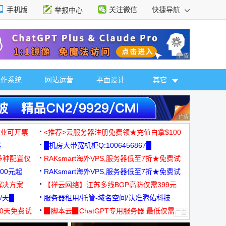
手机版
关注微信
快捷导航
举报中心
性选择
广告 商业广告，理
操作系统
网站运营
平面设计
其它
广告 商业广告，理
，企业可开票
<推荐>云服务器注册免费领★充值白拿$100
器
█机房大带宽机柜Q:1006456867█
多种配置仅
RAKsmart海外VPS,服务器低至7折★免费试
00元起
用★
RAKsmart海外VPS,服务器低至7折★免费试
解决方案
用★
【祥云网络】江苏多线BGP高防仅需399元
/天█
服务器租用/托管-域名空间/认准腾佑科技
30天免费试
▉脚本云▉ChatGPT专用服务器 最低仅需
19元/月