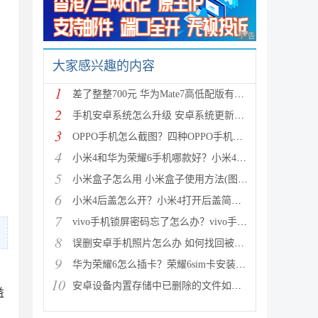
广告 商业广告，理性
大家感兴趣的内容
1
差了整整700元 华为Mate7高低配版有什么区别?
2
手机安卓系统怎么升级 安卓系统更新升级的三种方法介
3
OPPO手机怎么截图？四种OPPO手机截屏方法介绍
4
小米4和华为荣耀6手机哪款好？小米4与荣耀6全方面区别
5
小米盒子怎么用 小米盒子使用方法(图文详解)
6
小米4后盖怎么开？小米4打开后盖简单方法
7
vivo手机锁屏密码忘了怎么办？vivo手机强制解锁的三种
8
误删安卓手机照片怎么办 如何找回被删的图片
9
华为荣耀6怎么插卡？荣耀6sim卡安装方法步骤图文详解
10
安卓设备内置存储中已删除的文件如何恢复
益