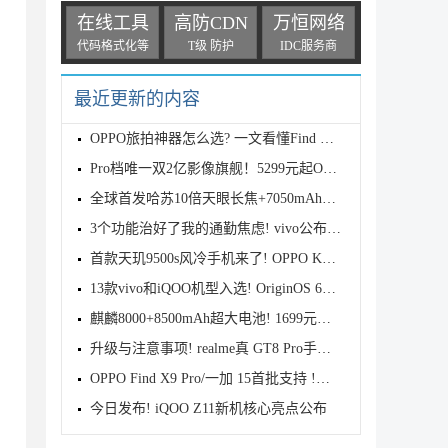
在线工具
高防CDN
万恒网络
代码格式化等
T级 防护
IDC服务商
最近更新的内容
OPPO旅拍神器怎么选? 一文看懂Find X9s Pro和Find X9
Pro档唯一双2亿影像旗舰！5299元起OPPO Find X9s Pro
全球首发哈苏10倍天眼长焦+7050mAh电池! 7499元起OPPO
3个功能治好了我的通勤焦虑! vivo公布OriginOS 6四月
首款天玑9500s风冷手机来了! OPPO K15 Pro系列正式发
13款vivo和iQOO机型入选! OriginOS 6新一轮公测开启招
麒麟8000+8500mAh超大电池! 1699元起华为畅享90 Pro M
升级与注意事项! realme真 GT8 Pro手机适配Android 17
OPPO Find X9 Pro/一加 15首批支持 !基于Android 17 B
今日发布! iQOO Z11新机核心亮点公布