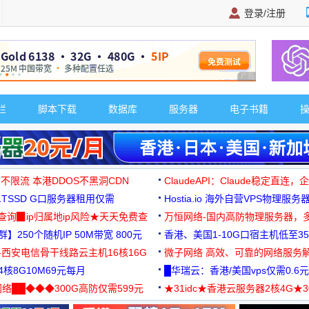
登录/注册
广告 商业广告，理
栏
脚本下载
数据库
服务器
电子书籍
 不限流 本港DDOS不黑洞CDN
ClaudeAPI：Claude稳定直连
G1TSSD G口服务器租用仅需
Hostia.io 海外自营VPS物理服务
可免费测试
址查询▉ip归属地ip风险★天天免费查
万恒网络-国内高防物理服务器，
】250个随机IP 50M带宽 800元
99元/月起
香港、美国1-10G口宿主机低至35
-西安电信骨干线路云主机16核16G
微子网络 高效、可靠的网络服务
核8G10M69元每月
█华瑞云：香港/美国vps仅需0.6元
络██◆◆◆300G高防仅需599元
★31idc★香港云服务器2核4G★
用◆