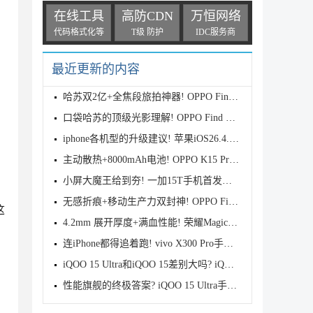
在线工具
高防CDN
万恒网络
代码格式化等
T级 防护
IDC服务商
最近更新的内容
哈苏双2亿+全焦段旅拍神器! OPPO Find X9s Pro首发全
口袋哈苏的顶级光影理解! OPPO Find X9 Ultra首发评测
iphone各机型的升级建议! 苹果iOS26.4.1正式版续航测
主动散热+8000mAh电池! OPPO K15 Pro首发评测
小屏大魔王给到夯! 一加15T手机首发测评
无感折痕+移动生产力双封神! OPPO Find N6首发测评
这
4.2mm 展开厚度+满血性能! 荣耀Magic V6首发测评
连iPhone都得追着跑! vivo X300 Pro手机首发评测
iQOO 15 Ultra和iQOO 15差别大吗? iQOO 15/Ultra区别
性能旗舰的终极答案? iQOO 15 Ultra手机全面评测