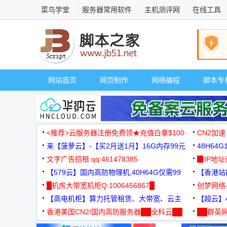
菜鸟学堂
服务器常用软件
主机测评网
在线工具
网站首页
网页制作
网络编程
脚本专
<推荐>云服务器注册免费领★充值白拿$100
CN2加速
来【菠萝云】-【买2月送1月】16G内存99元
48H64
文字广告招租 qq:461478385
3000+
▉IP地
【579云】国内高防物理机,40H64G仅需99
【香港站群
元
█机房大带宽机柜Q:1006456867█
创梦网络
【高电机柜】算力托管租赁、大带宽、云主
88元/月
【超云】4
机
香港美国CN2/国内高防服务器██全科云██
██群英网
◆◆◆