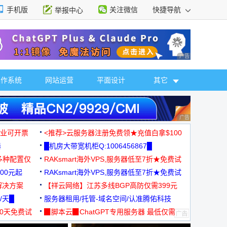
手机版
关注微信
快捷导航
举报中心
性选择
广告 商业广告，理
操作系统
网站运营
平面设计
其它
广告 商业广告，理
，企业可开票
<推荐>云服务器注册免费领★充值白拿$100
器
█机房大带宽机柜Q:1006456867█
多种配置仅
RAKsmart海外VPS,服务器低至7折★免费试
00元起
用★
RAKsmart海外VPS,服务器低至7折★免费试
解决方案
用★
【祥云网络】江苏多线BGP高防仅需399元
/天█
服务器租用/托管-域名空间/认准腾佑科技
30天免费试
▉脚本云▉ChatGPT专用服务器 最低仅需
19元/月