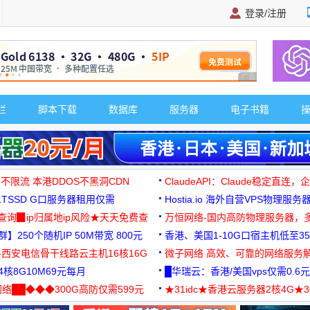
登录/注册
广告 商业广告，理
栏
脚本下载
数据库
服务器
电子书籍
 不限流 本港DDOS不黑洞CDN
ClaudeAPI：Claude稳定直连
G1TSSD G口服务器租用仅需
Hostia.io 海外自营VPS物理服务
可免费测试
址查询▉ip归属地ip风险★天天免费查
万恒网络-国内高防物理服务器，
】250个随机IP 50M带宽 800元
99元/月起
香港、美国1-10G口宿主机低至35
-西安电信骨干线路云主机16核16G
微子网络 高效、可靠的网络服务
核8G10M69元每月
█华瑞云：香港/美国vps仅需0.6元
络██◆◆◆300G高防仅需599元
★31idc★香港云服务器2核4G★
用◆