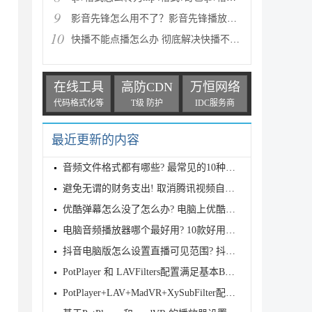
9
影音先锋怎么用不了？影音先锋播放不了的解决方法
10
快播不能点播怎么办 彻底解决快播不可点播的解决方法
在线工具
高防CDN
万恒网络
代码格式化等
T级 防护
IDC服务商
最近更新的内容
音频文件格式都有哪些? 最常见的10种音频格式及特点分
避免无谓的财务支出! 取消腾讯视频自动续费会员的操作
优酷弹幕怎么没了怎么办? 电脑上优酷视频不显示弹幕的
电脑音频播放器哪个最好用? 10款好用的Windows本地音
抖音电脑版怎么设置直播可见范围? 抖音电脑版设置谁不
PotPlayer 和 LAVFilters配置满足基本BDRIP回放需求
PotPlayer+LAV+MadVR+XySubFilter配置保姆级教程