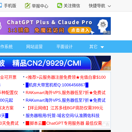
手机版
关注微信
快捷导航
举报中心
性选择
广告 商业广告，理
操作系统
网站运营
平面设计
其它
广告 商业广告，理
，企业可开票
<推荐>云服务器注册免费领★充值白拿$100
器
█机房大带宽机柜Q:1006456867█
多种配置仅
RAKsmart海外VPS,服务器低至7折★免费试
00元起
用★
RAKsmart海外VPS,服务器低至7折★免费试
解决方案
用★
【祥云网络】江苏多线BGP高防仅需399元
/天█
服务器租用/托管-域名空间/认准腾佑科技
30天免费试
▉脚本云▉ChatGPT专用服务器 最低仅需
19元/月