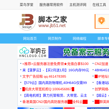
菜鸟学堂
服务器常用软件
主机测评网
在线工具
网站首页
网页制作
网络编程
脚本专
<推荐>云服务器注册免费领★充值白拿$100
CN2加速
来【菠萝云】-【买2月送1月】16G内存99元
48H64
文字广告招租 qq:461478385
3000+
▉IP地
【579云】国内高防物理机,40H64G仅需99
【香港站群
元
█机房大带宽机柜Q:1006456867█
创梦网络
【高电机柜】算力托管租赁、大带宽、云主
88元/月
【超云】4
机
香港美国CN2/国内高防服务器██全科云██
██群英网
◆◆◆