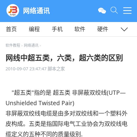
网络通讯
首页
编程
手机
软件
硬件
教程
平面
服务器
软件教程
网络通讯
>
>
网线中超五类，六类，超六类的区别
2010-09-07 23:47:47
脚本之家
"超五类"指的是 超五类 非屏蔽双绞线(UTP—
Unshielded Twisted Pair)
非屏蔽双绞线电缆是由多对双绞线和一个塑料外
皮构成。五类是指国际电气工业协会为双绞线电
缆定义的五种不同的质量级别.