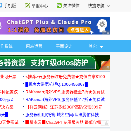
手机版
关注微信
快捷导航
举报中心
性选择
广告 商业广告，理
操作系统
网站运营
平面设计
其它
广告 商业广告，理
，企业可开票
<推荐>云服务器注册免费领★充值白拿$100
器
█机房大带宽机柜Q:1006456867█
多种配置仅
RAKsmart海外VPS,服务器低至7折★免费试
00元起
用★
RAKsmart海外VPS,服务器低至7折★免费试
解决方案
用★
【祥云网络】江苏多线BGP高防仅需399元
/天█
服务器租用/托管-域名空间/认准腾佑科技
30天免费试
▉脚本云▉ChatGPT专用服务器 最低仅需
19元/月