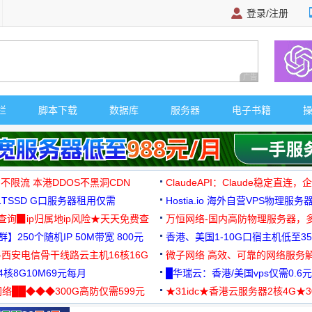
登录/注册
广告 商业广告，理
栏
脚本下载
数据库
服务器
电子书籍
 不限流 本港DDOS不黑洞CDN
ClaudeAPI：Claude稳定直连
G1TSSD G口服务器租用仅需
Hostia.io 海外自营VPS物理服务
可免费测试
址查询▉ip归属地ip风险★天天免费查
万恒网络-国内高防物理服务器，
】250个随机IP 50M带宽 800元
99元/月起
香港、美国1-10G口宿主机低至35
-西安电信骨干线路云主机16核16G
微子网络 高效、可靠的网络服务
核8G10M69元每月
█华瑞云：香港/美国vps仅需0.6元
络██◆◆◆300G高防仅需599元
★31idc★香港云服务器2核4G★
用◆