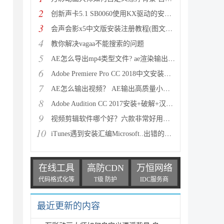
2
创新声卡5.1 SB0060使用KX驱动的安装图文教程
3
会声会影x5中文版安装注册教程(图文详解)
4
教你解决vagaa不能搜索的问题
5
AE怎么导出mp4类型文件? ae渲染输出mp4的详细教程
6
Adobe Premiere Pro CC 2018中文安装及破解图文教程(
7
AE怎么输出视频？ AE输出高质量小视频的方法
8
Adobe Audition CC 2017安装+破解+汉化详细图文教程
9
视频剪辑软件哪个好？六款非常好用的视频剪辑软件推荐
10
iTunes遇到安装汇编Microsoft..出错的问题该怎么办?
在线工具
高防CDN
万恒网络
代码格式化等
T级 防护
IDC服务商
最近更新的内容