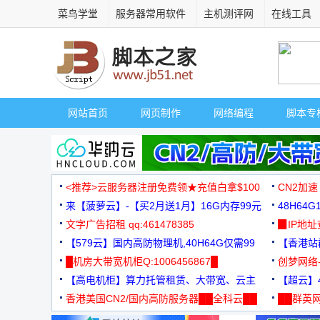
菜鸟学堂
服务器常用软件
主机测评网
在线工具
网站首页
网页制作
网络编程
脚本专
<推荐>云服务器注册免费领★充值白拿$100
CN2加速
来【菠萝云】-【买2月送1月】16G内存99元
48H64
文字广告招租 qq:461478385
3000+
▉IP地
【579云】国内高防物理机,40H64G仅需99
【香港站群
元
█机房大带宽机柜Q:1006456867█
创梦网络
【高电机柜】算力托管租赁、大带宽、云主
88元/月
【超云】4
机
香港美国CN2/国内高防服务器██全科云██
██群英网
◆◆◆