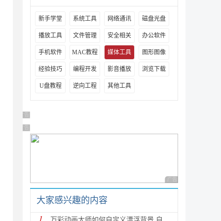
，
新手学堂
系统工具
网络通讯
磁盘光盘
播放工具
文件管理
安全相关
办公软件
手机软件
MAC教程
媒体工具
图形图像
经验技巧
编程开发
影音播放
浏览下载
U盘教程
逆向工程
其他工具
广告 商业广告，理性选择
广告 商业广告，理性选择
广告 商业广告，理性
大家感兴趣的内容
1
万彩动画大师如何自定义漂浮背景 自定义漂浮背景的方