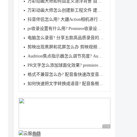
万彩动画大师如何自定义漂浮背景 自定义漂浮背景的方
万彩动画大师怎么创建新工程文件 建新工程文件的方法
抖音伴侣怎么用? 大疆Action相机进行抖音直播的设置方
pr收录设置有什么用? Premiere收录设置详解
电脑怎么录音? 分享五款高品质录音的录音工具
剪映出现黑屏和花屏怎么办 剪映视频剪辑出现黑屏和花
Audition焦点指示器怎么调节亮度? Au更改焦点指示器亮
PR文字怎么添加球面化效果? premiere字体加球面化效果
格式不兼容怎么办? 配音鱼快速改变音频文件的格式的技
如何快速把文字转换成语音? 配音鱼根据输入的文字快速
广告 商业广告，理性
广告 商业广告，理性选择