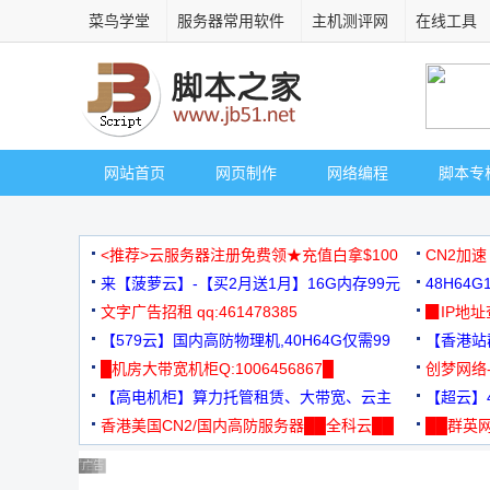
菜鸟学堂
服务器常用软件
主机测评网
在线工具
网站首页
网页制作
网络编程
脚本专
<推荐>云服务器注册免费领★充值白拿$100
CN2加速
来【菠萝云】-【买2月送1月】16G内存99元
48H64
文字广告招租 qq:461478385
3000+
▉IP地
【579云】国内高防物理机,40H64G仅需99
【香港站群
元
█机房大带宽机柜Q:1006456867█
创梦网络
【高电机柜】算力托管租赁、大带宽、云主
88元/月
【超云】4
机
香港美国CN2/国内高防服务器██全科云██
██群英网
◆◆◆
广告 商业广告，理性选择
广告 商业广告，理性选择
广告 商业广告，理性选择
广告 商业广告，理性选择
广告 商业广告，理性选择