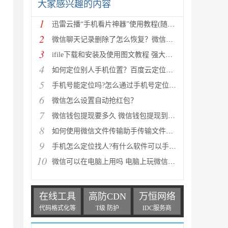
大家感兴趣的内容
1
迅雷云播“手机看片神器”使用教程(随时随地秒速离线
2
微信聊天记录删除了怎么恢复？微信聊天记录恢复图文教
3
ifile下载和安装及使用图文教程 强大的iPhone文件管理
4
如何定位别人手机位置？百度云定位手机使用方法介绍（
5
手机号能定位吗?怎么通过手机号定位一个人位置?
6
微信怎么设置自动抢红包？
7
微信钱包提现要多久 微信钱包提现到账时间
8
如何使用微信文件传输助手传输文件具体步骤(图解)
9
手机怎么定位找人?有什么软件可以手机定位找人
10
微信可以在电脑上用吗 电脑上玩微信的方法
在线工具
高防CDN
万恒网络
代码格式化等
T级 防护
IDC服务商