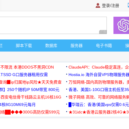
登录/注册
广告 商业广告，理
栏
脚本下载
数据库
服务器
电子书籍
 不限流 本港DDOS不黑洞CDN
ClaudeAPI：Claude稳定直连
G1TSSD G口服务器租用仅需
Hostia.io 海外自营VPS物理服务
可免费测试
址查询▉ip归属地ip风险★天天免费查
万恒网络-国内高防物理服务器，
】250个随机IP 50M带宽 800元
99元/月起
香港、美国1-10G口宿主机低至35
-西安电信骨干线路云主机16核16G
微子网络 高效、可靠的网络服务
核8G10M69元每月
█华瑞云：香港/美国vps仅需0.6元
络██◆◆◆300G高防仅需599元
★31idc★香港云服务器2核4G★
用◆