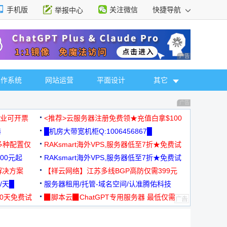
手机版
关注微信
快捷导航
举报中心
性选择
广告 商业广告，理
操作系统
网站运营
平面设计
其它
广告 商业广告，理
，企业可开票
<推荐>云服务器注册免费领★充值白拿$100
器
█机房大带宽机柜Q:1006456867█
多种配置仅
RAKsmart海外VPS,服务器低至7折★免费试
00元起
用★
RAKsmart海外VPS,服务器低至7折★免费试
解决方案
用★
【祥云网络】江苏多线BGP高防仅需399元
/天█
服务器租用/托管-域名空间/认准腾佑科技
30天免费试
▉脚本云▉ChatGPT专用服务器 最低仅需
19元/月