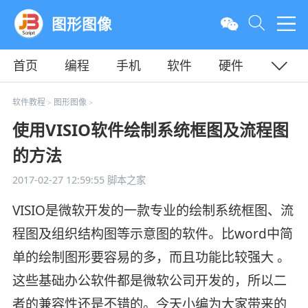
图形图像
首页
编程
手机
软件
硬件
教程
平面
服务器
软件教程
图形图像
>
>
使用VISIO软件绘制系统框图及流程图
的方法
2017-02-27 12:59:55
脚本之家
VISIO是微软开发的一款专业的绘制系统框图、流
程图及组织结构图等示意图的软件。比word中简
单的绘制图形要容易的多，而且功能比较强大 。
这些基础办公软件都是微软公司开发的，所以二
者的兼容性还是不错的。今天小编为大家带来的