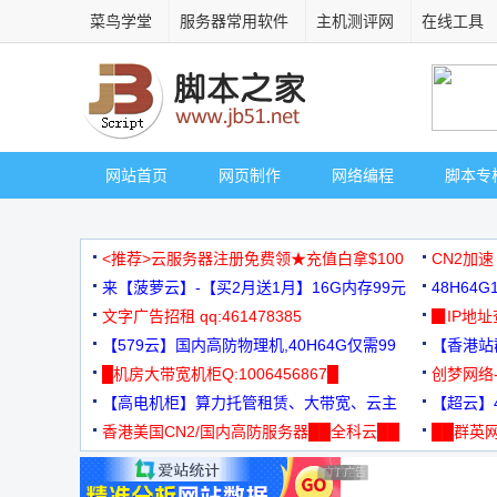
菜鸟学堂
服务器常用软件
主机测评网
在线工具
网站首页
网页制作
网络编程
脚本专
<推荐>云服务器注册免费领★充值白拿$100
CN2加速
来【菠萝云】-【买2月送1月】16G内存99元
48H64
文字广告招租 qq:461478385
3000+
▉IP地
【579云】国内高防物理机,40H64G仅需99
【香港站群
元
█机房大带宽机柜Q:1006456867█
创梦网络
【高电机柜】算力托管租赁、大带宽、云主
88元/月
【超云】4
机
香港美国CN2/国内高防服务器██全科云██
██群英网
◆◆◆
广告 商业广告，理性选择
广告 商业广告，理性选择
广告 商业广告，理性选择
广告 商业广告，理性选择