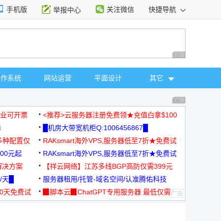
手机版
关注微信
快捷导航
举报中心
性选择
广告 商业广告，理
操作系统
网站运营
平面设计
其它
广告 商业广告，理
，企业可开票
<推荐>云服务器注册免费领★充值白拿$100
器
█机房大带宽机柜Q:1006456867█
多种配置仅
RAKsmart海外VPS,服务器低至7折★免费试
00元起
用★
RAKsmart海外VPS,服务器低至7折★免费试
解决方案
用★
【祥云网络】江苏多线BGP高防仅需399元
/天█
服务器租用/托管-域名空间/认准腾佑科技
30天免费试
▉脚本云▉ChatGPT专用服务器 最低仅需
19元/月