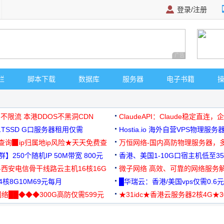
登录/注册
广告 商业广告，理
栏
脚本下载
数据库
服务器
电子书籍
 不限流 本港DDOS不黑洞CDN
ClaudeAPI：Claude稳定直连
G1TSSD G口服务器租用仅需
Hostia.io 海外自营VPS物理服务
可免费测试
址查询▉ip归属地ip风险★天天免费查
万恒网络-国内高防物理服务器，
】250个随机IP 50M带宽 800元
99元/月起
香港、美国1-10G口宿主机低至35
-西安电信骨干线路云主机16核16G
微子网络 高效、可靠的网络服务
核8G10M69元每月
█华瑞云：香港/美国vps仅需0.6元
络██◆◆◆300G高防仅需599元
★31idc★香港云服务器2核4G★
用◆