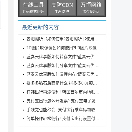
在线工具
高防CDN
万恒网络
代码格式化等
T级 防护
IDC服务商
最近更新的内容
景阳阁听书如何使用?景阳阁听书使用方法
LR图片映像调色如何使用?LR图片映像调色使用方法
蓝奏云优享版如何转存文件?蓝奏云优享版转存文件的方
蓝奏云优享版如何分享文件?蓝奏云优享版分享文件的方
蓝奏云优享版如何清理内存?蓝奏云优享版清理内存的方
拼多多钻石后面是什么 拼多多0.01颗钻石需要多少人
在韩出行再添便利! 韩国首尔市内地铁全线接入微信支付
支付宝出行怎么开发票? 支付宝电子发票全攻略
手残党也能秒会! 支付宝行乘车码领取全攻略
简单操作轻松畅行! 支付宝出行设置付款方式指南