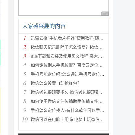
广告 商业广告，理性
大家感兴趣的内容
1
迅雷云播“手机看片神器”使用教程(随时随地秒速离线
2
微信聊天记录删除了怎么恢复？微信聊天记录恢复图文教
3
ifile下载和安装及使用图文教程 强大的iPhone文件管理
4
如何定位别人手机位置？百度云定位手机使用方法介绍（
5
手机号能定位吗?怎么通过手机号定位一个人位置?
6
微信怎么设置自动抢红包？
7
微信钱包提现要多久 微信钱包提现到账时间
8
如何使用微信文件传输助手传输文件具体步骤(图解)
9
手机怎么定位找人?有什么软件可以手机定位找人
10
微信可以在电脑上用吗 电脑上玩微信的方法