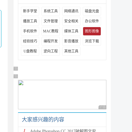
新手学堂
系统工具
网络通讯
磁盘光盘
播放工具
文件管理
安全相关
办公软件
手机软件
MAC教程
媒体工具
图形图像
经验技巧
编程开发
影音播放
浏览下载
U盘教程
逆向工程
其他工具
广告 商业广告，理性选择
广告 商业广告，理性选择
广告 商业广告，理性
大家感兴趣的内容
1
Adobe Photoshop CC 2017破解图文安装教程(附注册破解