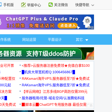
手机版
关注微信
快捷导航
举报中心
性选择
广告 商业广告，理
操作系统
网站运营
平面设计
其它
广告 商业广告，理
，企业可开票
<推荐>云服务器注册免费领★充值白拿$100
器
█机房大带宽机柜Q:1006456867█
多种配置仅
RAKsmart海外VPS,服务器低至7折★免费试
00元起
用★
RAKsmart海外VPS,服务器低至7折★免费试
解决方案
用★
【祥云网络】江苏多线BGP高防仅需399元
/天█
服务器租用/托管-域名空间/认准腾佑科技
30天免费试
▉脚本云▉ChatGPT专用服务器 最低仅需
19元/月