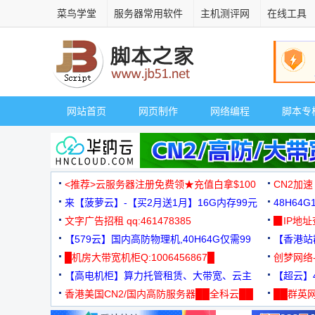
菜鸟学堂
服务器常用软件
主机测评网
在线工具
网站首页
网页制作
网络编程
脚本专
<推荐>云服务器注册免费领★充值白拿$100
CN2加速
来【菠萝云】-【买2月送1月】16G内存99元
48H64
文字广告招租 qq:461478385
3000+
▉IP地
【579云】国内高防物理机,40H64G仅需99
【香港站群
元
█机房大带宽机柜Q:1006456867█
创梦网络
【高电机柜】算力托管租赁、大带宽、云主
88元/月
【超云】4
机
香港美国CN2/国内高防服务器██全科云██
██群英网
◆◆◆