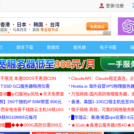
登录/注册
广告 商业广告，理
栏
脚本下载
数据库
服务器
电子书籍
 不限流 本港DDOS不黑洞CDN
ClaudeAPI：Claude稳定直连
G1TSSD G口服务器租用仅需
Hostia.io 海外自营VPS物理服务
可免费测试
址查询▉ip归属地ip风险★天天免费查
万恒网络-国内高防物理服务器，
】250个随机IP 50M带宽 800元
99元/月起
香港、美国1-10G口宿主机低至35
-西安电信骨干线路云主机16核16G
微子网络 高效、可靠的网络服务
核8G10M69元每月
█华瑞云：香港/美国vps仅需0.6元
络██◆◆◆300G高防仅需599元
★31idc★香港云服务器2核4G★
用◆