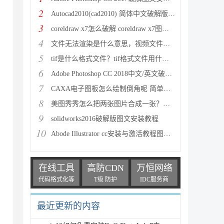
2
Autocad2010(cad2010) 简体中文破解版安装图文教程
3
coreldraw x7怎么破解 coreldraw x7图文破解安装教程
4
文件无法渲染是什么意思，视频文件无法渲染如何解决
5
tif是什么格式文件？tif格式文件用什么方法打开
6
Adobe Photoshop CC 2018中文/英文破解图文安装教程(
7
CAXA电子图板怎么绘制倒角呢 简单五步解决绘制倒角难
8
美图秀秀怎么把两张图片合成一张？美图秀秀两张图片融
9
solidworks2016破解版图文安装教程
10
Abode Illustrator cc安装与激活教程图文详细介绍(附A
在线工具
高防CDN
万恒网络
代码格式化等
T级 防护
IDC服务商
最近更新的内容