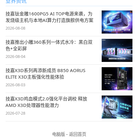
业界资讯
技嘉钛金雕1600PG5 AI TOP电源来袭，为
发烧级主机与本地AI算力打造旗舰供电方案
2026-08-08
技嘉推出小雕360系列一体式水冷：黑白双
色+全彩屏
2026-08-04
技嘉X3D系列再添新成员 B850 AORUS
ELITE X3D主板强化性能体验
2026-08-03
技嘉X3D鸡血模式2.0强化平台调校 释放
AMD X3D处理器性能潜力
2026-07-28
电脑版
-
返回首页