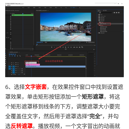
6、选择
文字嵌套
，在效果控件窗口中找到设置遮
罩效果，单击矩形按钮添加一个
矩形遮罩
，将这
个矩形遮罩移到线条的下方，调整遮罩大小要完
全覆盖住文字，然后用于遮罩选择“
完全
”，并勾
选
反转遮罩
。播放视频，一个文字冒出的动画就