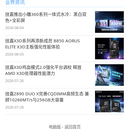
业界资讯
技嘉推出小雕360系列一体式水冷：黑白双
色+全彩屏
2026-08-04
技嘉X3D系列再添新成员 B850 AORUS
ELITE X3D主板强化性能体验
2026-08-03
技嘉X3D鸡血模式2.0强化平台调校 释放
AMD X3D处理器性能潜力
2026-07-28
技嘉Z890 DUO X完善CQDIMM高频生态 兼
顾10266MT/s与256GB大容量
2026-07-28
电脑版
-
返回首页