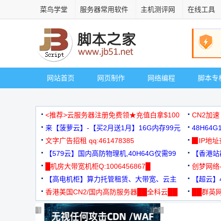
菜鸟学堂
服务器常用软件
主机测评网
在线工具
网站首页
网页制作
网络编程
脚本专
<推荐>云服务器注册免费领★充值白拿$100
CN2加速
来【菠萝云】-【买2月送1月】16G内存99元
48H64
文字广告招租 qq:461478385
3000+
▉IP地
【579云】国内高防物理机,40H64G仅需99
【香港站群
元
█机房大带宽机柜Q:1006456867█
创梦网络
【高电机柜】算力托管租赁、大带宽、云主
88元/月
【超云】4
机
香港美国CN2/国内高防服务器██全科云██
██群英网
◆◆◆
广告 商业广告，理性选择
广告 商业广告，理性选择
广告 商业广告，理性选择
广告 商业广告，理性选择