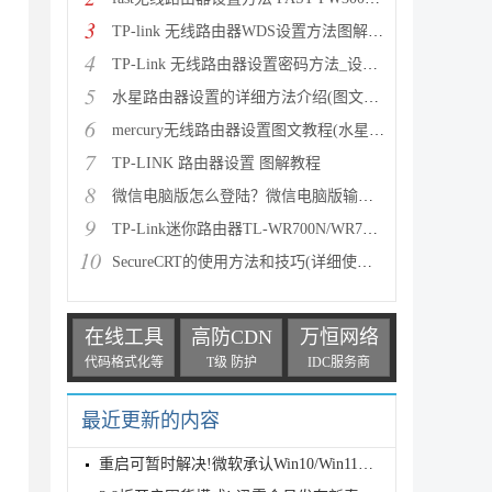
3
TP-link 无线路由器WDS设置方法图解_无线桥接设置
4
TP-Link 无线路由器设置密码方法_设置tp link路由器的
5
水星路由器设置的详细方法介绍(图文教程)（特别适用于
6
mercury无线路由器设置图文教程(水星MW150R)
7
TP-LINK 路由器设置 图解教程
8
微信电脑版怎么登陆？微信电脑版输入账号密码登陆方法
9
TP-Link迷你路由器TL-WR700N/WR710N/WR800N图文设置方
10
SecureCRT的使用方法和技巧(详细使用教程)
在线工具
高防CDN
万恒网络
代码格式化等
T级 防护
IDC服务商
最近更新的内容
重启可暂时解决!微软承认Win10/Win11经典版Outlook存