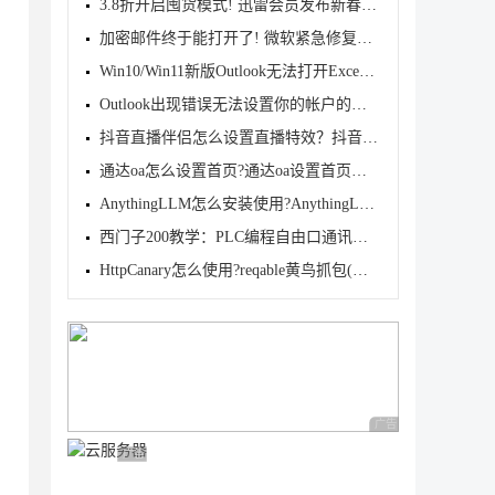
3.8折开启囤货模式! 迅雷会员发布新春折扣
加密邮件终于能打开了! 微软紧急修复Win10/Win11经典
Win10/Win11新版Outlook无法打开Excel 附件的两种临时
Outlook出现错误无法设置你的帐户的解决方法
抖音直播伴侣怎么设置直播特效？抖音直播伴侣设置直播
通达oa怎么设置首页?通达oa设置首页的方法
AnythingLLM怎么安装使用?AnythingLLM安装使用教程
西门子200教学：PLC编程自由口通讯的基本步骤
HttpCanary怎么使用?reqable黄鸟抓包(HttpCanary)使用
广告 商业广告，理性
广告 商业广告，理性选择