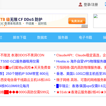
登录/注册
广告 商业广告，理
栏
脚本下载
数据库
服务器
电子书籍
 不限流 本港DDOS不黑洞CDN
ClaudeAPI：Claude稳定直连
G1TSSD G口服务器租用仅需
Hostia.io 海外自营VPS物理服务
可免费测试
址查询▉ip归属地ip风险★天天免费查
万恒网络-国内高防物理服务器，
】250个随机IP 50M带宽 800元
99元/月起
香港、美国1-10G口宿主机低至35
-西安电信骨干线路云主机16核16G
微子网络 高效、可靠的网络服务
核8G10M69元每月
█华瑞云：香港/美国vps仅需0.6元
络██◆◆◆300G高防仅需599元
★31idc★香港云服务器2核4G★
用◆