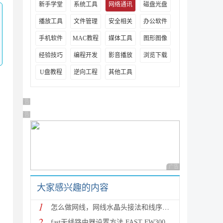
新手学堂
系统工具
网络通讯
磁盘光盘
播放工具
文件管理
安全相关
办公软件
手机软件
MAC教程
媒体工具
图形图像
经验技巧
编程开发
影音播放
浏览下载
U盘教程
逆向工程
其他工具
广告 商业广告，理性选择
广告 商业广告，理性选择
广告 商业广告，理性
大家感兴趣的内容
1
怎么做网线，网线水晶头接法和线序（图文详解）
2
fast无线路由器设置方法 FAST FW300R无线路由器设置图