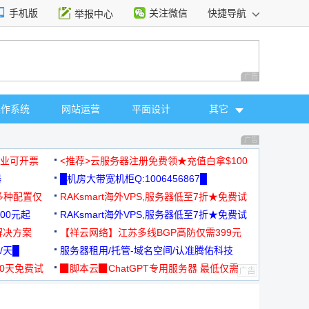
手机版
关注微信
快捷导航
举报中心
性选择
广告 商业广告，理
操作系统
网站运营
平面设计
其它
广告 商业广告，理
，企业可开票
<推荐>云服务器注册免费领★充值白拿$100
器
█机房大带宽机柜Q:1006456867█
多种配置仅
RAKsmart海外VPS,服务器低至7折★免费试
00元起
用★
RAKsmart海外VPS,服务器低至7折★免费试
解决方案
用★
【祥云网络】江苏多线BGP高防仅需399元
/天█
服务器租用/托管-域名空间/认准腾佑科技
30天免费试
▉脚本云▉ChatGPT专用服务器 最低仅需
19元/月