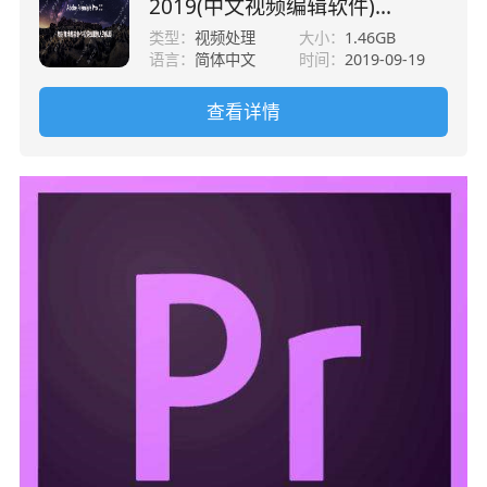
2019(中文视频编辑软件)
v13.1.5.47 直装版
类型：
视频处理
大小：
1.46GB
语言：
简体中文
时间：
2019-09-19
查看详情