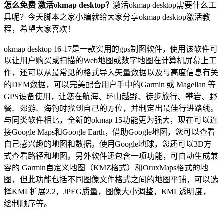
怎么免费 激活okmap desktop？
激活okmap desktop需要什么工
具呢？今天脚本之家小编就给大家分享okmap desktop激活教
程，希望大家喜欢！
okmap desktop 16-17是一款实用的gps制图软件，使用该软件可
以让用户购买或扫描的Web地图或数字地图在计算机屏幕上工
作，还可以从最常见的格式导入矢量数据以及与高度信息有关
的DEM数据，可以完美配合用户手中的Garmin 或 Magellan 等
GPS设备使用，让您在航海、环山越野、徒步旅行、攀岩、野
餐、郊游、海钓时找到自己的方位，并制定出最佳行进路线。
与同类软件相比，全新的okmap 15功能更为强大，现在可以连
接Google Maps和Google Earth，借助Google地图，您可以查看
自己感兴趣的地图和数据。使用Google地球，您还可以3D方
式查看路径和地图。另外软件还包含一项功能，可自动生成兼
容的 Garmin自定义地图（KMZ格式）和OruxMaps格式的地
图，但此功能包括不同图像文件格式之间的地图平铺，可以选
择KML扩展2.2，JPEG质量，图像大小调整，KML透明度，
绘制顺序等。