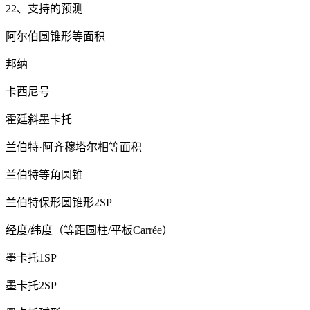
22、支持的预测
阿尔伯圆锥形等面积
邦纳
卡西尼号
霍廷斜墨卡托
兰伯特·阿齐穆塔尔相等面积
兰伯特等角圆锥
兰伯特保形圆锥形2SP
经度/纬度（等距圆柱/平板Carrée）
墨卡托1SP
墨卡托2SP