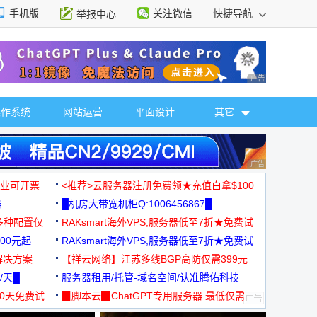
手机版
关注微信
快捷导航
举报中心
性选择
广告 商业广告，理
操作系统
网站运营
平面设计
其它
广告 商业广告，理
，企业可开票
<推荐>云服务器注册免费领★充值白拿$100
器
█机房大带宽机柜Q:1006456867█
多种配置仅
RAKsmart海外VPS,服务器低至7折★免费试
00元起
用★
RAKsmart海外VPS,服务器低至7折★免费试
解决方案
用★
【祥云网络】江苏多线BGP高防仅需399元
/天█
服务器租用/托管-域名空间/认准腾佑科技
30天免费试
▉脚本云▉ChatGPT专用服务器 最低仅需
19元/月