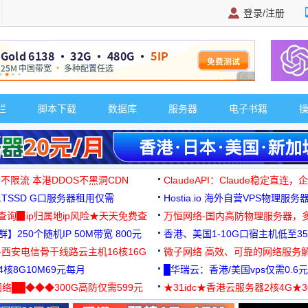
登录/注册
广告 商业广告，理
栏
脚本下载
数据库
服务器
电子书籍
 不限流 本港DDOS不黑洞CDN
ClaudeAPI：Claude稳定直连
G1TSSD G口服务器租用仅需
Hostia.io 海外自营VPS物理服务
可免费测试
址查询▉ip归属地ip风险★天天免费查
万恒网络-国内高防物理服务器，
】250个随机IP 50M带宽 800元
99元/月起
香港、美国1-10G口宿主机低至35
-西安电信骨干线路云主机16核16G
微子网络 高效、可靠的网络服务
核8G10M69元每月
█华瑞云：香港/美国vps仅需0.6元
络██◆◆◆300G高防仅需599元
★31idc★香港云服务器2核4G★
用◆