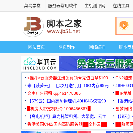
菜鸟学堂
服务器常用软件
主机测评网
在线工具
网站首页
网页制作
网络编程
脚本专
<推荐>云服务器注册免费领★充值白拿$100
CN2加速
来【菠萝云】-【买2月送1月】16G内存99元
48H64
文字广告招租 qq:461478385
3000+
▉IP地
【579云】国内高防物理机,40H64G仅需99
【香港站群
元
█机房大带宽机柜Q:1006456867█
创梦网络
【高电机柜】算力托管租赁、大带宽、云主
88元/月
【超云】4
机
香港美国CN2/国内高防服务器██全科云██
██群英网
◆◆◆