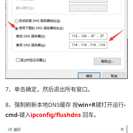
7、单击确定，然后退出所有窗口。
8、强制刷新本地DNS缓存 按
win+R
键打开运行
-
cmd-
键入
ipconfig/flushdns
回车。