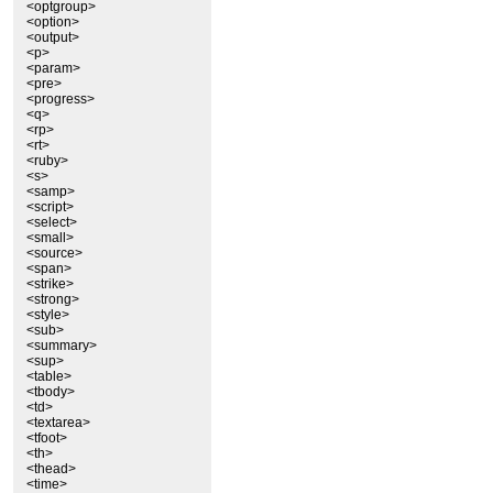
<optgroup>
<option>
<output>
<p>
<param>
<pre>
<progress>
<q>
<rp>
<rt>
<ruby>
<s>
<samp>
<script>
<select>
<small>
<source>
<span>
<strike>
<strong>
<style>
<sub>
<summary>
<sup>
<table>
<tbody>
<td>
<textarea>
<tfoot>
<th>
<thead>
<time>