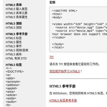
实例
HTML5 表单
HTML5 输入类型
<!DOCTYPE HTML>

HTML5 表单元素
<html>

HTML5 表单属性
<body>

HTML5 测验
<video width="320" height="240" c
HTML5 测验
  <source src="movie.ogg" type="v
  <source src="movie.mp4" type="v
HTML5 参考手册
Your browser does not support the
</video>

HTML5 标签
HTML5 属性
</body>

HTML5 事件
HTML5 视频/音频
HTML5 画布
TIY
HTML 有效 DTD
请点击 TIY 按钮来查看它是如何工作的。
HTML5 标签
<!-->
现在就开始学习 HTML5
！
<!DOCTYPE>
<a>
<abbr>
<acronym>
<address>
HTML5 参考手册
<applet>
<area>
在 W3School，您将找到有关 HTML5
<article>
<aside>
HTML5 标签参考手册
<audio>
<b>