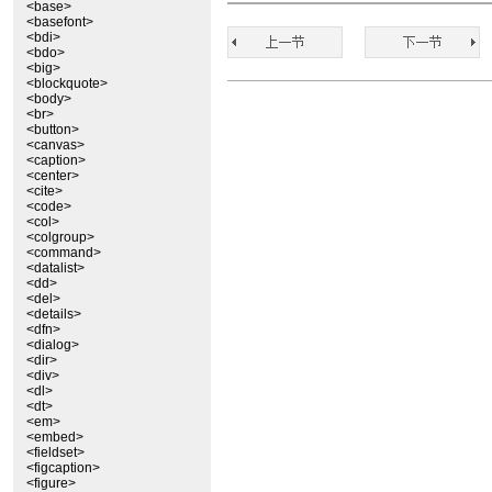
<base>
<basefont>
<bdi>
<bdo>
<big>
<blockquote>
<body>
<br>
<button>
<canvas>
<caption>
<center>
<cite>
<code>
<col>
<colgroup>
<command>
<datalist>
<dd>
<del>
<details>
<dfn>
<dialog>
<dir>
<div>
<dl>
<dt>
<em>
<embed>
<fieldset>
<figcaption>
<figure>