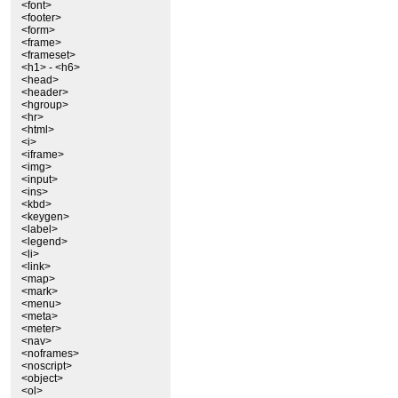
<font>
<footer>
<form>
<frame>
<frameset>
<h1> - <h6>
<head>
<header>
<hgroup>
<hr>
<html>
<i>
<iframe>
<img>
<input>
<ins>
<kbd>
<keygen>
<label>
<legend>
<li>
<link>
<map>
<mark>
<menu>
<meta>
<meter>
<nav>
<noframes>
<noscript>
<object>
<ol>