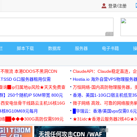
登录/注册
广告 商业广告，理
栏
脚本下载
数据库
服务器
电子书籍
 不限流 本港DDOS不黑洞CDN
ClaudeAPI：Claude稳定直连
G1TSSD G口服务器租用仅需
Hostia.io 海外自营VPS物理服务
可免费测试
址查询▉ip归属地ip风险★天天免费查
万恒网络-国内高防物理服务器，
】250个随机IP 50M带宽 800元
99元/月起
香港、美国1-10G口宿主机低至35
-西安电信骨干线路云主机16核16G
微子网络 高效、可靠的网络服务
核8G10M69元每月
█华瑞云：香港/美国vps仅需0.6元
络██◆◆◆300G高防仅需599元
★31idc★香港云服务器2核4G★
用◆
广告 商业广告，理性选