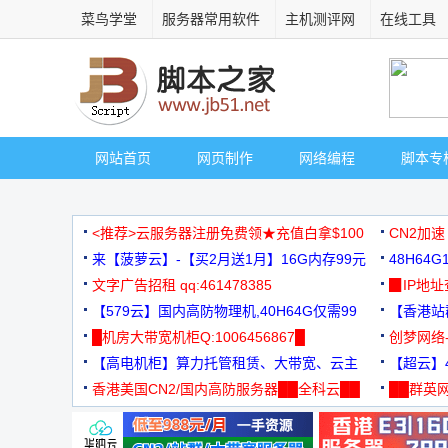
菜鸟学堂
服务器常用软件
主机测评网
在线工具
网站首页
网页制作
网络编程
脚本专
<推荐>云服务器注册免费领★充值白拿$100
CN2加速
来【菠萝云】-【买2月送1月】16G内存99元
48H64
文字广告招租 qq:461478385
3000+
▉IP地
【579云】国内高防物理机,40H64G仅需99
【香港站群
元
█机房大带宽机柜Q:1006456867█
创梦网络
【高电机柜】算力托管租赁、大带宽、云主
88元/月
【超云】4
机
香港美国CN2/国内高防服务器██全科云██
██群英网
◆◆◆
广告 商业广告，理性选择