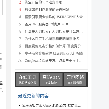
2
淘宝开店的40个注意事项
3
教你如何制作浪漫的表白网站
4
搜索引擎爬虫蜘蛛的USERAGENT大全
5
备用DNS服务器ip地址8.8.8.8
6
什么是人肉搜索？人肉搜索是什么意思？...
7
为什么百度手机搜索和电脑搜索排名不一样
8
百度竞价点击价格如何计算?百度竞价点击价格的计算公
9
工
电子商务管理软件 旺店通ERP入门指南
10
世
Google两步验证安装、取消与更换手机的方法
而
在线工具
高防CDN
万恒网络
遍
代码格式化等
T级 防护
IDC服务商
汛
最近更新的内容
宝塔面板屏蔽 Censys的配置方法(防止源站 IP 泄露)
，