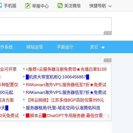
手机版
关注微信
快捷导航
举报中心
性选择
广告 商业广告，理
操作系统
网站运营
平面设计
其它
广告 商业广告，理
，企业可开票
<推荐>云服务器注册免费领★充值白拿$100
器
█机房大带宽机柜Q:1006456867█
多种配置仅
RAKsmart海外VPS,服务器低至7折★免费试
00元起
用★
RAKsmart海外VPS,服务器低至7折★免费试
解决方案
用★
【祥云网络】江苏多线BGP高防仅需399元
/天█
服务器租用/托管-域名空间/认准腾佑科技
30天免费试
▉脚本云▉ChatGPT专用服务器 最低仅需
19元/月
择