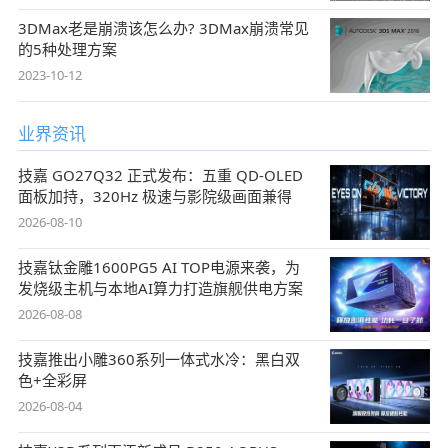
3DMax老是崩溃该怎么办? 3DMax崩溃常见
的5种处理方案
2023-10-12
业界资讯
技嘉 GO27Q32 正式发布：五重 QD-OLED
面板加持，320Hz 极速与影院级画面兼得
2026-08-10
技嘉钛金雕1600PG5 AI TOP电源来袭，为
发烧级主机与本地AI算力打造旗舰供电方案
2026-08-08
技嘉推出小雕360系列一体式水冷：黑白双
色+全彩屏
2026-08-04