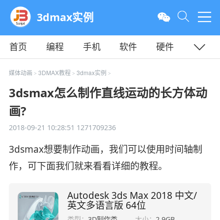
3dmax实例
首页
编程
手机
软件
硬件
教程
平面
服务器
媒体动画
3DMAX教程
3dmax实例
>
>
>
3dsmax怎么制作直线运动的长方体动
画?
2018-09-21 10:28:51
1271709236
3dsmax想要制作动画，我们可以使用时间轴制
作，可下面我们就来看看详细的教程。
Autodesk 3ds Max 2018 中文/
英文多语言版 64位
类型：
3D制作类
大小：
2.9GB