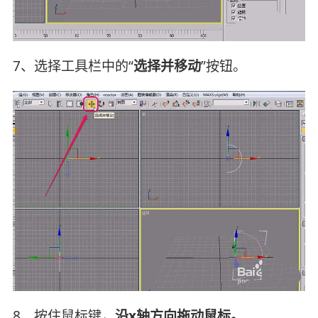
7、选择工具栏中的“
选择并移动
”按钮。
8、按住鼠标键，
沿x轴方向拖动鼠标。