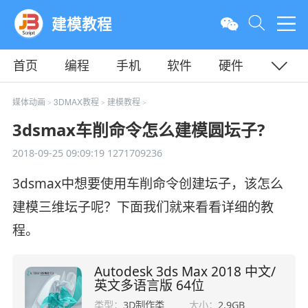
建模教程
首页
编程
手机
软件
硬件
教程
平面
服务器
媒体动画
3DMAX教程
建模教程
>
>
>
3dsmax车削命令怎么建模圆坛子?
2018-09-25 09:09:19
1271709236
3dsmax中想要使用车削命令创建坛子，该怎么
建模三维坛子呢？下面我们就来看看详细的教
程。
Autodesk 3ds Max 2018 中文/
英文多语言版 64位
类型：
3D制作类
大小：
2.9GB