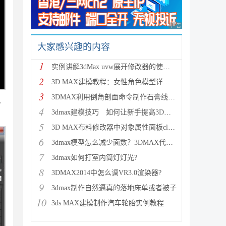
广告 商业广告，理性
大家感兴趣的内容
1
实例讲解3dMax uvw展开修改器的使用方法
2
3D MAX建模教程：女性角色模型详细图文解析
3
3DMAX利用倒角剖面命令制作石膏线模型的教程
象
4
3dmax建模技巧 如何让新手提高3D建模效率
5
3D MAX布料修改器中对象属性面板cloth的属性参数讲解
6
3dmax模型怎么减少面数？3DMAX代理物体精简3D文件的教
7
3dmax如何打室内筒灯灯光?
8
3DMAX2014中怎么调VR3.0渲染器?
9
3dmax制作自然逼真的落地床单或者被子
10
3ds MAX建模制作汽车轮胎实例教程