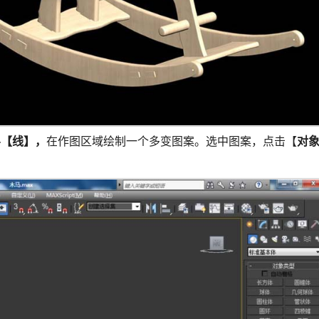
-【线】，
在作图区域绘制一个多变图案。选中图案，点击【
对