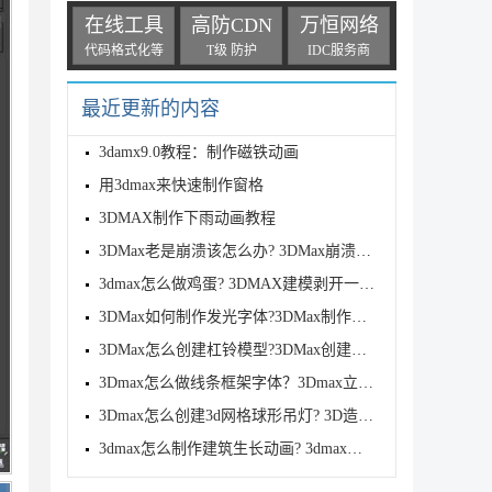
在线工具
高防CDN
万恒网络
代码格式化等
T级 防护
IDC服务商
最近更新的内容
3damx9.0教程：制作磁铁动画
用3dmax来快速制作窗格
3DMAX制作下雨动画教程
3DMax老是崩溃该怎么办? 3DMax崩溃常见的5种处理方案
3dmax怎么做鸡蛋? 3DMAX建模剥开一半鸡蛋模型的技巧
3DMax如何制作发光字体?3DMax制作发光字体技巧
3DMax怎么创建杠铃模型?3DMax创建杠铃模型的技巧
3Dmax怎么做线条框架字体？3Dmax立体字线条化的技巧
3Dmax怎么创建3d网格球形吊灯? 3D造型球灯模型的设计
3dmax怎么制作建筑生长动画? 3dmax建筑生长动画制作过