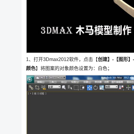
1、打开3Dmax2012软件，点击【
创建】-【图形】
颜色
】将图案的对象颜色设置为：白色；