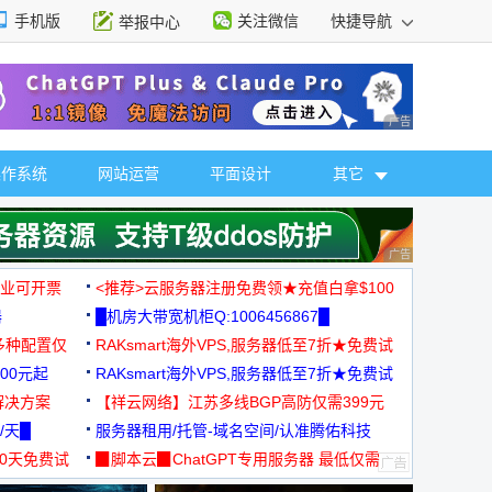
手机版
关注微信
快捷导航
举报中心
性选择
广告 商业广告，理
操作系统
网站运营
平面设计
其它
广告 商业广告，理
，企业可开票
<推荐>云服务器注册免费领★充值白拿$100
器
█机房大带宽机柜Q:1006456867█
多种配置仅
RAKsmart海外VPS,服务器低至7折★免费试
00元起
用★
RAKsmart海外VPS,服务器低至7折★免费试
解决方案
用★
【祥云网络】江苏多线BGP高防仅需399元
/天█
服务器租用/托管-域名空间/认准腾佑科技
30天免费试
▉脚本云▉ChatGPT专用服务器 最低仅需
19元/月