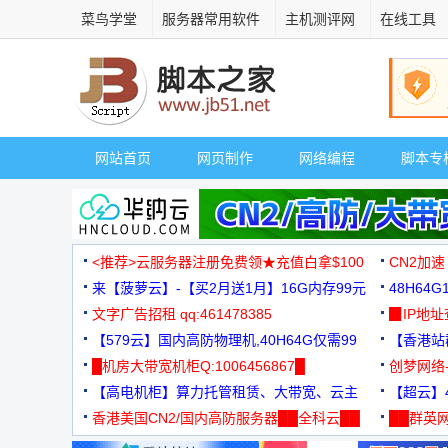
菜鸟学堂
服务器常用软件
主机测评网
在线工具
网站首页
网页制作
网络编程
脚本专
<推荐>云服务器注册免费领★充值白拿$100
CN2加速
来【菠萝云】-【买2月送1月】16G内存99元
48H64
文字广告招租 qq:461478385
3000+
▉IP地
【579云】国内高防物理机,40H64G仅需99
【香港站群
元
█机房大带宽机柜Q:1006456867█
创梦网络
【高电机柜】算力托管租赁、大带宽、云主
88元/月
【超云】4
机
香港美国CN2/国内高防服务器██全科云██
██群英网
◆◆◆