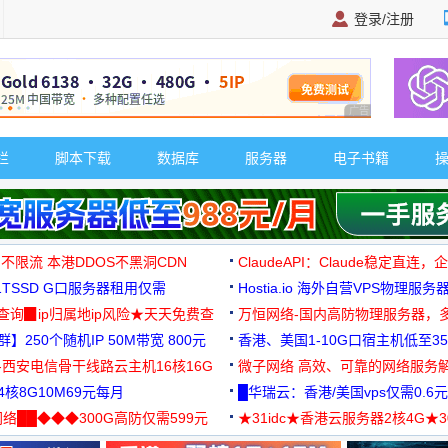
登录/注册
广告 商业广告，理
栏
脚本下载
数据库
服务器
电子书籍
 不限流 本港DDOS不黑洞CDN
ClaudeAPI：Claude稳定直连
G1TSSD G口服务器租用仅需
Hostia.io 海外自营VPS物理服务
可免费测试
址查询▉ip归属地ip风险★天天免费查
万恒网络-国内高防物理服务器，
】250个随机IP 50M带宽 800元
99元/月起
香港、美国1-10G口宿主机低至35
-西安电信骨干线路云主机16核16G
微子网络 高效、可靠的网络服务
核8G10M69元每月
█华瑞云：香港/美国vps仅需0.6元
络██◆◆◆300G高防仅需599元
★31idc★香港云服务器2核4G★
用◆