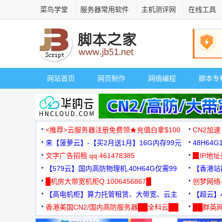
菜鸟学堂
服务器常用软件
主机测评网
在线工具
网站首页
网页制作
网络编程
脚本专
<推荐>云服务器注册免费领★充值白拿$100
CN2加速
来【菠萝云】-【买2月送1月】16G内存99元
48H64
文字广告招租 qq:461478385
3000+
▉IP地
【579云】国内高防物理机,40H64G仅需99
【香港站群
元
█机房大带宽机柜Q:1006456867█
创梦网络
【高电机柜】算力托管租赁、大带宽、云主
88元/月
【超云】4
机
香港美国CN2/国内高防服务器██全科云██
██群英网
◆◆◆