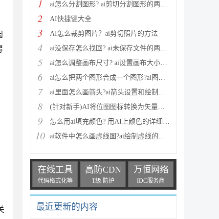
1
ai怎么分割图形? ai剪切分割图形的两种教程
2
AI快捷键大全
3
AI怎么裁剪图片？ai剪切照片的方法
因
4
ai没保存怎么找回? ai未保存文件的两种找回方法
得
5
ai怎么调整画布尺寸? ai设置画布大小的两种方法
6
ai怎么把两个图形合成一个图形?ai图形合并两种方法介
7
ai里面怎么画箭头?ai箭头设置和绘制方法
8
(针对新手)AI将位图图标转换为矢量图方法
9
怎么用ai填充颜色? 用AI上颜色的详细教程
10
ai软件中怎么画虚线图?ai绘制虚线的详细教程
在线工具
高防CDN
万恒网络
代码格式化等
T级 防护
IDC服务商
最近更新的内容
关