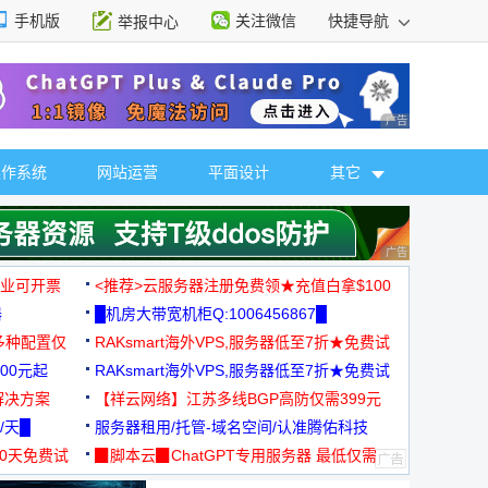
手机版
关注微信
快捷导航
举报中心
性选择
广告 商业广告，理
操作系统
网站运营
平面设计
其它
广告 商业广告，理
，企业可开票
<推荐>云服务器注册免费领★充值白拿$100
器
█机房大带宽机柜Q:1006456867█
多种配置仅
RAKsmart海外VPS,服务器低至7折★免费试
00元起
用★
RAKsmart海外VPS,服务器低至7折★免费试
解决方案
用★
【祥云网络】江苏多线BGP高防仅需399元
/天█
服务器租用/托管-域名空间/认准腾佑科技
30天免费试
▉脚本云▉ChatGPT专用服务器 最低仅需
19元/月