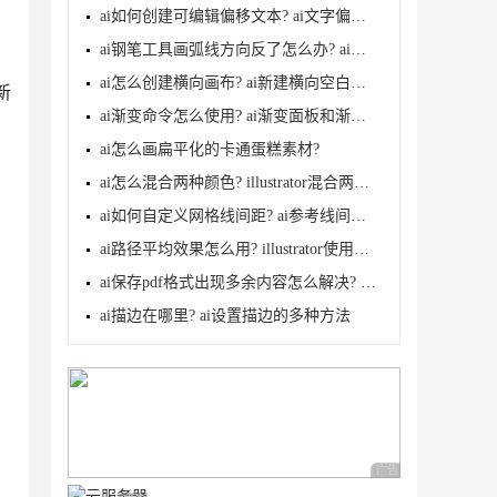
ai如何创建可编辑偏移文本? ai文字偏移路径的使用教程
ai钢笔工具画弧线方向反了怎么办? ai钢笔工具的使用技
ai怎么创建横向画布? ai新建横向空白画布的技巧
新
ai渐变命令怎么使用? ai渐变面板和渐变工具的使用方法
ai怎么画扁平化的卡通蛋糕素材?
ai怎么混合两种颜色? illustrator混合两个色块的颜色
ai如何自定义网格线间距? ai参考线间距的调节方法
ai路径平均效果怎么用? illustrator使用平均路径的教
ai保存pdf格式出现多余内容怎么解决? 去掉pdf文件多余
ai描边在哪里? ai设置描边的多种方法
广告 商业广告，理性