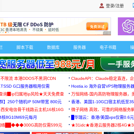
登录/注册
广告 商业广告，理
栏
脚本下载
数据库
服务器
电子书籍
 不限流 本港DDOS不黑洞CDN
ClaudeAPI：Claude稳定直连
G1TSSD G口服务器租用仅需
Hostia.io 海外自营VPS物理服务
可免费测试
址查询▉ip归属地ip风险★天天免费查
万恒网络-国内高防物理服务器，
】250个随机IP 50M带宽 800元
99元/月起
香港、美国1-10G口宿主机低至35
-西安电信骨干线路云主机16核16G
微子网络 高效、可靠的网络服务
核8G10M69元每月
█华瑞云：香港/美国vps仅需0.6元
络██◆◆◆300G高防仅需599元
★31idc★香港云服务器2核4G★
用◆