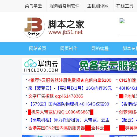
菜鸟学堂
服务器常用软件
主机测评网
在线工具
网站首页
网页制作
网络编程
脚本专
<推荐>云服务器注册免费领★充值白拿$100
CN2加速
来【菠萝云】-【买2月送1月】16G内存99元
48H64
文字广告招租 qq:461478385
3000+
▉IP地
【579云】国内高防物理机,40H64G仅需99
【香港站群
元
█机房大带宽机柜Q:1006456867█
创梦网络
【高电机柜】算力托管租赁、大带宽、云主
88元/月
【超云】4
机
香港美国CN2/国内高防服务器██全科云██
██群英网
◆◆◆