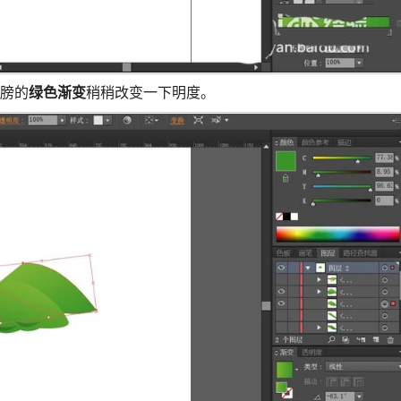
翅膀的
绿色渐变
稍稍改变一下明度。