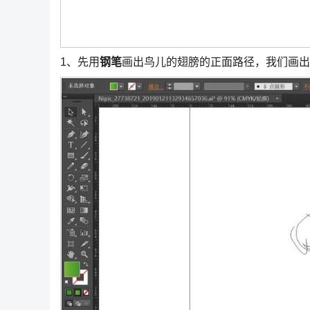
1、先用
钢笔
画出鸟儿的翅膀的正面路径，我们画出