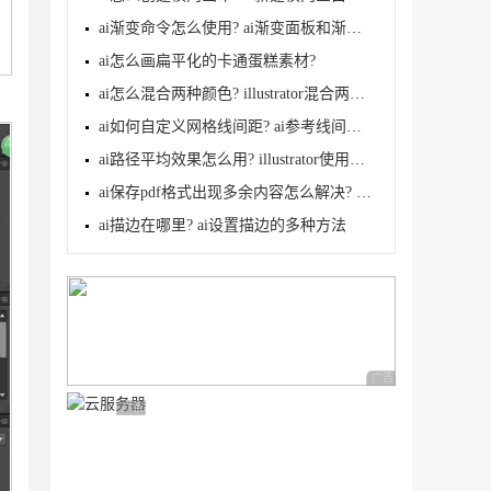
ai渐变命令怎么使用? ai渐变面板和渐变工具的使用方法
ai怎么画扁平化的卡通蛋糕素材?
ai怎么混合两种颜色? illustrator混合两个色块的颜色
ai如何自定义网格线间距? ai参考线间距的调节方法
ai路径平均效果怎么用? illustrator使用平均路径的教
ai保存pdf格式出现多余内容怎么解决? 去掉pdf文件多余
ai描边在哪里? ai设置描边的多种方法
广告 商业广告，理性
广告 商业广告，理性选择