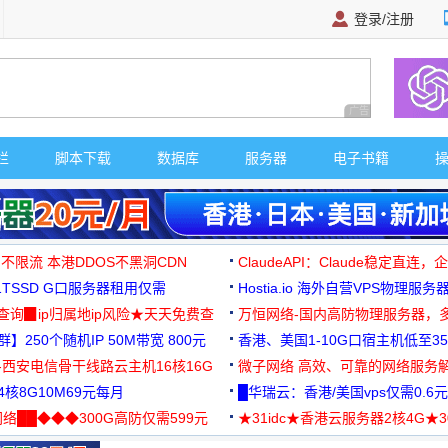
登录/注册
广告 商业广告，理
栏
脚本下载
数据库
服务器
电子书籍
 不限流 本港DDOS不黑洞CDN
ClaudeAPI：Claude稳定直连
G1TSSD G口服务器租用仅需
Hostia.io 海外自营VPS物理服务
可免费测试
址查询▉ip归属地ip风险★天天免费查
万恒网络-国内高防物理服务器，
】250个随机IP 50M带宽 800元
99元/月起
香港、美国1-10G口宿主机低至35
-西安电信骨干线路云主机16核16G
微子网络 高效、可靠的网络服务
核8G10M69元每月
█华瑞云：香港/美国vps仅需0.6元
络██◆◆◆300G高防仅需599元
★31idc★香港云服务器2核4G★
用◆