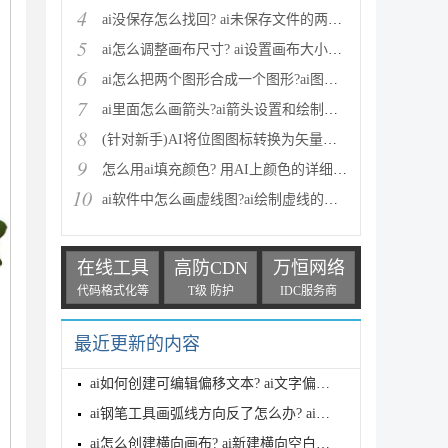
4
ai没保存怎么找回? ai未保存文件的两种找回方法
5
ai怎么调整画布尺寸? ai设置画布大小的两种方法
6
ai怎么把两个图形合成一个图形?ai图形合并两种方法介
7
ai里面怎么画箭头?ai箭头设置和绘制方法
8
(针对新手)AI将位图图标转换为矢量图方法
9
怎么用ai填充颜色? 用AI上颜色的详细教程
10
ai软件中怎么画虚线图?ai绘制虚线的详细教程
在线工具
高防CDN
万恒网络
代码格式化等
T级 防护
IDC服务商
最近更新的内容
ai如何创建可编辑偏移文本? ai文字偏移路径的使用教程
ai钢笔工具画弧线方向反了怎么办? ai钢笔工具的使用技
ai怎么创建横向画布? ai新建横向空白画布的技巧