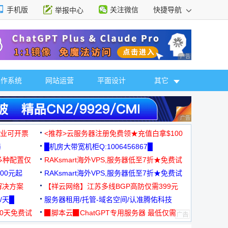
手机版
关注微信
快捷导航
举报中心
性选择
广告 商业广告，理
操作系统
网站运营
平面设计
其它
广告 商业广告，理
，企业可开票
<推荐>云服务器注册免费领★充值白拿$100
器
█机房大带宽机柜Q:1006456867█
多种配置仅
RAKsmart海外VPS,服务器低至7折★免费试
00元起
用★
RAKsmart海外VPS,服务器低至7折★免费试
解决方案
用★
【祥云网络】江苏多线BGP高防仅需399元
/天█
服务器租用/托管-域名空间/认准腾佑科技
30天免费试
▉脚本云▉ChatGPT专用服务器 最低仅需
19元/月