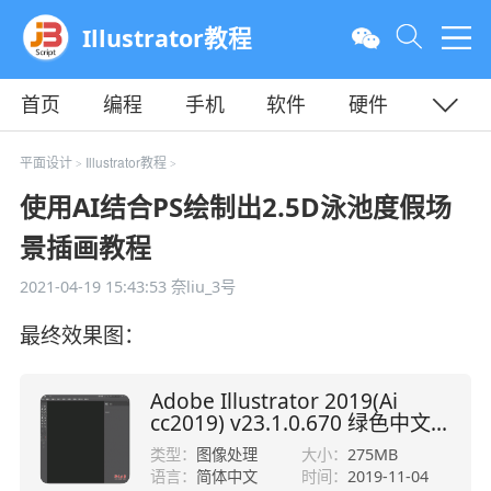
Illustrator教程
首页
编程
手机
软件
硬件
教程
平面
服务器
平面设计
Illustrator教程
>
>
使用AI结合PS绘制出2.5D泳池度假场
景插画教程
2021-04-19 15:43:53
奈liu_3号
最终效果图：
Adobe Illustrator 2019(Ai
cc2019) v23.1.0.670 绿色中文
版 64位
类型：
图像处理
大小：
275MB
语言：
简体中文
时间：
2019-11-04