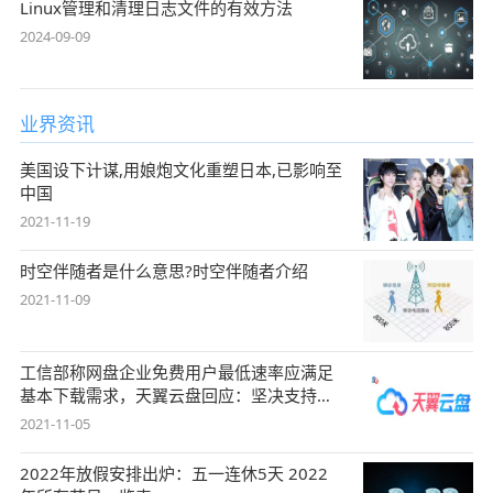
Linux管理和清理日志文件的有效方法
2024-09-09
业界资讯
美国设下计谋,用娘炮文化重塑日本,已影响至
中国
2021-11-19
时空伴随者是什么意思?时空伴随者介绍
2021-11-09
工信部称网盘企业免费用户最低速率应满足
基本下载需求，天翼云盘回应：坚决支持，
始终
2021-11-05
2022年放假安排出炉：五一连休5天 2022