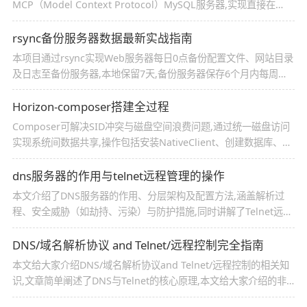
MCP（Model Context Protocol）MySQL服务器,实现直接在
chat窗口中执行SQL查询的功能,本文通过实例代码给大家介绍的非
常详细,对大家的学习或工作具有一定参考借鉴价值,需要的朋友参
rsync备份服务器数据最新实战指南
考下吧
本项目通过rsync实现Web服务器每日0点备份配置文件、网站目录
及日志至备份服务器,本地保留7天,备份服务器保存6个月内每周一
数据,需验证完整性并发送邮件通知结果,本文给大家介绍的非常详
细,感兴趣的朋友跟随小编一起看看吧
Horizon-composer搭建全过程
Composer可解决SID冲突与磁盘空间浪费问题,通过统一磁盘访问
实现系统间数据共享,操作包括安装NativeClient、创建数据库、配
置ODBC数据源及测试连接,具体步骤需按顺序执行,本文为个人经验
分享,供参考
dns服务器的作用与telnet远程管理的操作
本文介绍了DNS服务器的作用、分层架构及配置方法,涵盖解析过
程、安全威胁（如劫持、污染）与防护措施,同时讲解了Telnet远程
登录的使用与安全建议,对dns服务器与telnet远程相关知识感兴趣
的朋友一起看看吧
DNS/域名解析协议 and Telnet/远程控制完全指南
本文给大家介绍DNS/域名解析协议and Telnet/远程控制的相关知
识,文章简单阐述了DNS与Telnet的核心原理,本文给大家介绍的非
常详细,对大家的学习或工作具有一定的参考借鉴价值,需要的朋友