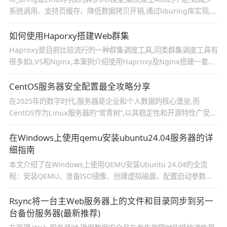
系统调用、支持页缓存、降低数据拷贝开销,通过liburing库实现,安
装需源码编译,适用于高IOPS场景,感兴趣的朋友跟随小编一起看看
吧
如何使用Haporxy搭建Web群集
Haproxy是目前比较流行的一种群集调度工具,同类群集调度工具有
很多如LVS和Nginx,本案例介绍使用Haproxy及Nginx搭建一套
Web群集,感兴趣的朋友跟随小编一起看看吧
CentOS服务器安全配置最全攻略分享
在2025年的数字时代,服务器是企业和个人数据的核心堡垒,而
CentOS作为Linux服务器的“常青树”,以其稳定性和开源特性广受青
睐,然而,开放性也让它成为黑客觊觎的目标,所以本文为你献上一份
最全面的CentOS服务器安全配置攻略,从基础到高级,需要的朋友可
在Windows上使用qemu安装ubuntu24.04服务器的详
以参考下
细指南
本文介绍了在Windows上使用QEMU安装Ubuntu 24.04的全流
程：安装QEMU、准备ISO镜像、创建虚拟磁盘、配置启动参数
（含加速和图形界面选项）、完成安装及网络设置,并提供常见问题
解决方案,如性能优化和键盘响应问题,感兴趣的朋友一起看看吧
Rsync将一台主Web服务器上的文件和目录同步到另一
台备份服务器(最新推荐)