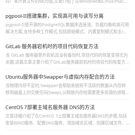
符）来计算文件的MD5值,文章介绍了在Windows和Linux/macOS
系统上计算文件MD5值的方法
pgpool-II搭建集群，实现高可用与读写分离
pgpool-II是开源的PostgreSQL数据库连接池、负载均衡和高可用
解决方案,支持多种工作模式,包括原始模式、内置复制模式和主/备
模式,本文介绍pgpool-II的架构、进程、工作模式以及配置步骤,包
括环境规划、系统准备、软件安装、数据库主节点配置、pgpool
GitLab 服务器宕机时的项目代码恢复方法
配置和集群启动
当 GitLab 服务器意外宕机且没有备份时,项目代码的恢复变得尤为
关键,这篇文章主要介绍了GitLab服务器宕机时的项目代码恢复方
法,需要的朋友可以参考下
Ubuntu服务器中Swapper与虚拟内存配合的方法
当物理内存不足时,Swapper会帮助系统将不活跃的数据从内存转
移到磁盘上的交换空间(Swap),以释放内存给需要更多资源的进程,
下面将详细说明Swapper和虚拟内存如何协作工作,并阐述它们在
系统性能中的作用,感兴趣的朋友一起看看吧
CentOS 7部署主域名服务器 DNS的方法
文章详细介绍了在CentOS 7上部署主域名服务器DNS的步骤,包括
安装BIND服务、配置DNS服务、添加域名区域、创建区域文件、
配置反向解析、检查配置文件、启动和启用服务、配置防火墙以及