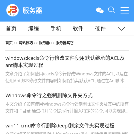
服务器
首页
编程
手机
软件
硬件
教程
平面
服务器
首页
网站技巧
服务器
服务器其它
>>
>>
>>
windows:icacls命令行修改文件使用默认继承的ACL及
ant脚本实现过程
文章介绍了如何使用icacls命令行修改Windows文件的ACL,以及在
使用Ant脚本修改文件内容时如何保持其默认ACL,通过在Ant脚本中
调用icacls命令,可以解决修改文件内容后权限丢失的问题
Windows命令行之强制删除文件夹方式
本文介绍了如何使用Windows命令行强制删除文件夹及其中的所有
文件和子目录,通过打开命令提示行并输入特定的命令,可以实现即
使文件夹正在使用或存在只读文件也能强制删除的操作
win11 cmd命令行删除deepl剩余文件夹实现过程