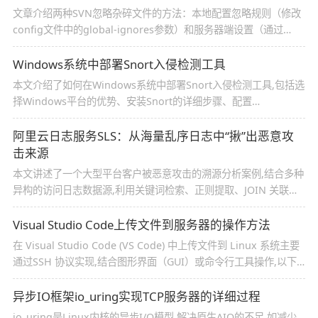
文章介绍两种SVN忽略杂碎文件的方法：本地配置忽略规则（修改
config文件中的global-ignores参数）和服务器端设置（通过
svn:ignore属性）,方法一适合个人,方法二需管理员权限,均需注意
空格格式避免报错
Windows系统中部署Snort入侵检测工具
本文介绍了如何在Windows系统中部署Snort入侵检测工具,包括选
择Windows平台的优势、安装Snort的详细步骤、配置
Snort+Barnyard2+BASE日志分析系统的方法,以及设置开机自启
动等内容,旨在帮助初学者快速搭建Snort IDS平台
阿里云日志服务SLS：从海量乱序日志中“揪”出恶意攻
击来源
本文讲述了一个大型平台客户被恶意攻击的溯源分析案例,结合多种
异构的访问日志数据源,利用关键词检索、正则提取、JOIN 关联分
析、地理位置函数等溯源到恶意攻击来源,利用高性能的查询检索和
灵活易用的分析能力,都可以实现任意且灵活的业务分析、安全审
Visual Studio Code上传文件到服务器的操作方法
计、风险预估
在 Visual Studio Code (VS Code) 中上传文件到 Linux 系统主要
通过SSH 协议实现,结合图形界面（GUI）或命令行工具操作,以下
是具体说明及进度查看、断点续传的实现方法,感兴趣的朋友一起看
看吧
异步IO框架io_uring实现TCP服务器的详细过程
io_uring是Linux内核的异步I/O模型,解决原生AIO的不足,如减少