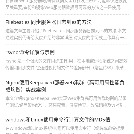
在管理 Web 服务器时,确保数据安全且在发生故障时能够快速恢复
至关重要,备份和镜像Web服务器数据最可靠的方法之一是使用
rsync,下面将详细介绍使用rsync将Web服务器与备份服务器进行
同步,感兴趣的朋友一起看看吧
Filebeat es 同步服务器日志到es的方法
这篇文章主要介绍了Filebeat es 同步服务器日志到es的方法,本文
通过实例代码给大家介绍的非常详细,对大家的学习或工作具有一定
的参考借鉴价值,需要的朋友参考下吧
rsync 命令详解与示例
rsync 是一个强大的文件同步工具,用于在本地或远程系统之间高效
传输和同步文件,它通过仅传输文件的差异部分（增量传输）来节省
带宽和时间,是备份、镜像和日常文件同步的常用工具
Nginx使用Keepalived部署web集群（高可用高性能负
载均衡）实战案例
本文介绍Nginx+Keepalived实现Web集群高可用负载均衡的部署
与测试,涵盖架构设计、环境配置、健康检查、故障切换及VIP漂移
验证,确保服务高可用性与性能
windows和Linux使用命令行计算文件的MD5值
在Windows和Linux系统中,您可以使用命令行（终端或命令提示