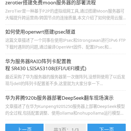
测试DNS服务,感兴趣的朋友一起看看吧
zerotier搭建免费moon服务器的部署流程
ZeroTier是一种基于P2P的虚拟组网工具,通过搭建Moon服务器‌可
大幅提升跨运营商/跨国节点的连接质量,本文介绍了如何使用云服
务部署ZeroTier的Moon服务器,并详细步骤包括登录服务器、安装
ZeroTier、生成Moon配置文件、配置Moon服务器和重启服务,感
如何使用openwrt搭建ipsec隧道
兴趣的朋友一起看看吧
这篇文章描述了一个同事在使用IPsec和Strongswan进行IPv6 FTP
下载时遇到的问题,通过编译OpenWrt固件、配置IPsec和
Strongswan、解决连接问题、关闭防火墙以及抓包分析,最终解决
了问题,测试结果显示IPv4和IPv6的性能都达到了预期,感兴趣的朋
华为服务器RAID阵列卡配置教
友一起看看吧
程 SR430 LSISAS3108(EFI/UEFI模式)
最近采购了华为服务器的服务器第一次做阵列,没想到使用了以后发
现与dell的阵列卡配置差不多,这里就为大家分享一下
SR430 LSISAS3108EFI/UEFI模式下阵列卡的配置方法
华为昇腾920b服务器部署DeepSeek翻车现场演示
文章描述了在华为Kunpeng9205250服务器上部署DeepSeek模型
的全过程,包括配置调整、使用ollama和nohupollama运行模型、
尝试容器部署以及最终成功部署的步骤,过程中遇到了硬件兼容性、
驱动下载、镜像获取权限等问题,并总结了解决方案,感兴趣的朋友
上一页
下一页
共3页：
1
/
3