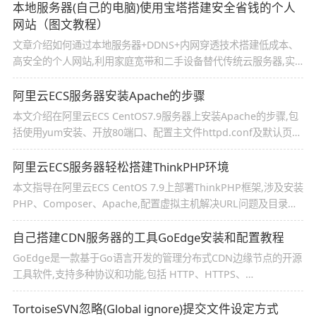
参考下吧
本地服务器(自己的电脑)使用宝塔搭建安全省钱的个人
网站（图文教程）
文章介绍如何通过本地服务器+DDNS+内网穿透技术搭建低成本、
高安全的个人网站,利用家庭宽带和二手设备替代传统云服务器,实
现自主控制、灵活升级,有效应对DDoS攻击
阿里云ECS服务器安装Apache的步骤
本文介绍在阿里云ECS CentOS7.9服务器上安装Apache的步骤,包
括使用yum安装、开放80端口、配置主文件httpd.conf及默认页面
index.html,最后通过创建ding用户并调整权限实现对网站目录的
访问与修改,感兴趣的朋友跟随小编一起看看吧
阿里云ECS服务器轻松搭建ThinkPHP环境
本文指导在阿里云ECS CentOS 7.9上部署ThinkPHP框架,涉及安装
PHP、Composer、Apache,配置虚拟主机解决URL问题及目录权
限设置,确保项目正常运行,感兴趣的朋友跟随小编一起看看吧
自己搭建CDN服务器的工具GoEdge安装和配置教程
GoEdge是一款基于Go语言开发的管理分布式CDN边缘节点的开源
工具软件,支持多种协议和功能,包括 HTTP、HTTPS、
WebSocket、TCP、TLS、UDP 等,并集成了 WAF（Web 应用防火
墙）能力,可以让用户轻松地、低成本地创建CDN/WAF等应用
TortoiseSVN忽略(Global ignore)提交文件设定方式