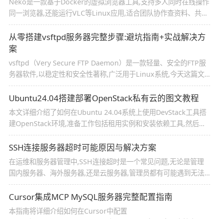
Neko是一款基于Docker的虚拟浏览器工具,支持多人同时在线操作
同一浏览器,还能运行VLC等Linux应用,适合团队协作查资料、共同
浏览文档,或是在线教学时同步演示网页内容,本文教你在Linux系统
中用Docker轻松部署这个宝藏工具,并结合cpolar内网穿透技术实
从零搭建vsftpd服务器完整步骤:避坑指南+实战解决方
现多人实时共用浏览器
案
vsftpd（Very Secure FTP Daemon）是一款轻量、安全的FTP服
务器软件,以稳定性和安全性著称,广泛用于Linux系统,今天这篇文
章就带你从零开始搭建vsftpd服务器,感兴趣的朋友跟随小编一起看
看吧
Ubuntu24.04搭建部署OpenStack私有云的图文教程
本文详细介绍了如何在Ubuntu 24.04系统上使用DevStack工具搭
建OpenStack环境,准备工作包括租用实例和安装依赖工具,然后通
过修改软件源、安装Python开发包、下载并安装DevStack、配置
DevStack、开始安装以及解决常见问题等步骤,逐步完成了
SSH连接服务器超时可能原因与解决方案
OpenStack的搭建
在运维和服务器管理中,SSH连接超时是一个常见问题,无论是管理
国内服务器、海外服务器,还是云服务器,管理员都有可能遇到无法
通过SSH登录的情况,因此,深入理解可能原因,并掌握有效的解决方
案,对于保证服务器稳定运行至关重要,本文介绍了SSH连接服务器
Cursor集成MCP MySQL服务器完整配置指南
超时的原因与解决方案
本指南将详细介绍如何在Cursor中配置