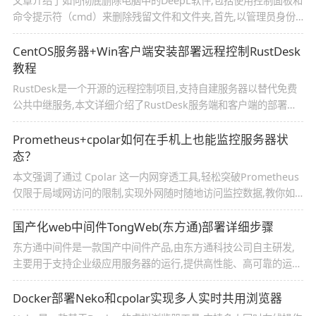
文章介绍了如何彻底删除电脑中的DeepL软件,包括使用控制面板和
命令提示符（cmd）来删除残留文件和文件夹,首先,以管理员身份
运行cmd,然后运行特定命令来解除管理员限制,最后手动删除剩余
的文件夹
CentOS服务器+Win客户端安装部署远程控制RustDesk
教程
RustDesk是一个开源的远程控制项目,支持自建服务器以替代免费
公共中继服务,本文详细介绍了RustDesk服务端和客户端的部署方
法,包括在CentOS 7上部署服务端和Windows、Web客户端的安装
步骤,同时,还探讨了一些优化建议
Prometheus+cpolar如何在手机上也能监控服务器状
态？
本文强调了通过 Cpolar 这一内网穿透工具,轻松突破Prometheus
仅限于局域网访问的限制,实现外网随时随地访问监控数据,教你如
何把Prometheus监控面板“搬”到手机上,随时随地掌握服务器健康
状态_prometheus监控内网服务器
国产化web中间件TongWeb(东方通)部署详细步骤
东方通中间件是一款国产中间件产品,由东方通科技公司自主研发,
主要用于支持企业级应用服务器的运行,提供高性能、高可靠的运行
环境,这篇文章主要介绍了国产化web中间件TongWeb(东方通)部署
的相关资料,需要的朋友可以参考下,
Docker部署Neko和cpolar实现多人实时共用浏览器