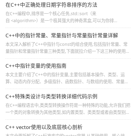
在C++中正确处理日期字符串排序的方法
在C++编程中,排序是一个核心任务,std::sort（来
自 <algorithm>）是一个极其强大的神奇黑盒,可以为你排
序 vector,本文给大家介绍了在C++中正确处理日期字符串排序的方
法,需要的朋友可以参考下
C++中的指针常量、常量指针与常量指针常量详解
本文深入解析了C++中指针与const的组合使用,包括指针常量、常
量指针和常量指针常量三种类型,下面就拉介绍一下这三种的使用与
区别,具有一定的参考价值,感兴趣的可以了解一下
C++中指针变量的使用指南
本文主要介绍了C++中的指针变量,主要包括基本操作、类型、运
算、动态内存分配、多级指针、函数指针、与数组的使用、常量指
针以及智能指针等,感兴趣的可以了解一下
C++特殊类设计与类型转换详细代码示例
在C++编程语言中,类类型转换操作符是一种特殊的功能,允许我们把
一个类的对象转换为其他类型,如内置类型、类类型或者由类型别名
定义的类型,这篇文章主要介绍了C++特殊类设计与类型转换的相关
资料,需要的朋友可以参考下
C++ vector使用以及底层核心剖析
本文全面拆解了C++标准库中的vector容器,从基础使用、核心接