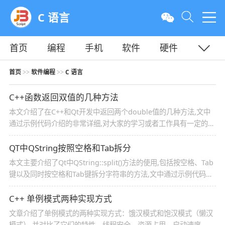
C 语言
首页
编程
手机
软件
硬件
教程
平面
服务器
首页
软件编程
C 语言
>>
>>
C++函数返回双值的几种方法
本文介绍了在C++和Qt开发中返回两个double值的几种方法,文中
通过示例代码介绍的非常详细,对大家的学习或者工作具有一定的参
考学习价值,需要的朋友们下面随着小编来一起学习学习吧
QT中QString按照空格和Tab拆分
本文主要介绍了Qt中QString::split()方法的使用,包括按空格、Tab
键以及同时按空格和Tab键拆分字符串的方法,文中通过示例代码介
绍的非常详细,对大家的学习或者工作具有一定的参考学习价值,需
要的朋友们下面随着小编来一起学习学习吧
C++ 单例模式两种实现方式
文章介绍了单例模式的两种实现方式：饿汉模式和饱汉模式（懒汉
模式）,并对比了它们的特性、线程安全、资源占用、启动速度、实