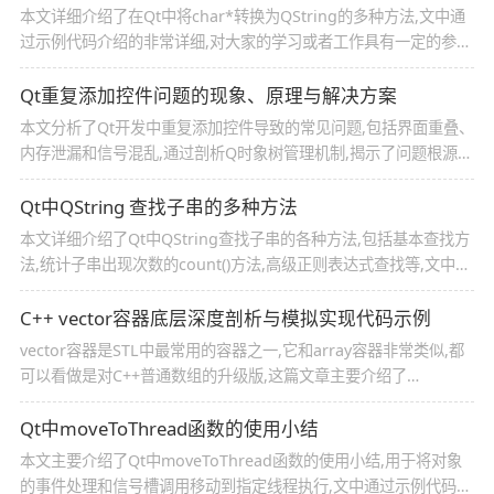
本文详细介绍了在Qt中将char*转换为QString的多种方法,文中通
过示例代码介绍的非常详细,对大家的学习或者工作具有一定的参考
学习价值,需要的朋友们下面随着小编来一起学习学习吧
Qt重复添加控件问题的现象、原理与解决方案
本文分析了Qt开发中重复添加控件导致的常见问题,包括界面重叠、
内存泄漏和信号混乱,通过剖析Q时象树管理机制,揭示了问题根源在
于父子关系管理失效,并提出了三种解决方案,需要的朋友可以参考
下
Qt中QString 查找子串的多种方法
本文详细介绍了Qt中QString查找子串的各种方法,包括基本查找方
法,统计子串出现次数的count()方法,高级正则表达式查找等,文中通
过示例代码介绍的非常详细,需要的朋友们下面随着小编来一起学习
学习吧
C++ vector容器底层深度剖析与模拟实现代码示例
vector容器是STL中最常用的容器之一,它和array容器非常类似,都
可以看做是对C++普通数组的升级版,这篇文章主要介绍了
C++ vector容器底层深度剖析与模拟实现的相关资料,需要的朋友可
以参考下
Qt中moveToThread函数的使用小结
本文主要介绍了Qt中moveToThread函数的使用小结,用于将对象
的事件处理和信号槽调用移动到指定线程执行,文中通过示例代码介