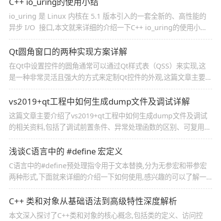
C++ io_uring的使用小结
io_uring 是 Linux 内核在 5.1 版本引入的一套全新的、高性能的
异步 I/O 接口,本文就来详细的介绍一下C++ io_uring的使用小结,
感兴趣的可以了解一下
Qt圆角窗口的两种实现方案详解
在Qt中设置控件的圆角通常可以通过Qt样式表（QSS）来实现,这
是一种非常灵活且强大的方式来定制Qt控件的外观,这篇文章主要介
绍了Qt圆角窗口的两种实现方案,需要的朋友可以参考下
vs2019+qt工程中如何生成dump文件及调试详解
这篇文章主要介绍了vs2019+qt工程中如何生成dump文件及调试
的相关资料,包括了调试前置条件、异常处理函数的区别、可复用代
码、调试步骤等内容,需要的朋友可以参考下
浅谈C语言中的 #define 宏定义
C语言中的#define预处理指令用于文本替换,分为无参宏和带参宏
两种形式,下面就来详细的介绍一下如何使用,感兴趣的可以了解一
下
C++ 类和对象从基础语法到高级特性深度解析
本文深入探讨了C++类和对象的核心概念,包括类的定义、访问控