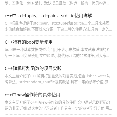
制、实例化、this指针、默认成员函数（构造、析构、拷贝构造、
赋值重载）、以及高级特性,感兴趣的朋友跟随小编一起看看吧
c++中std::tuple、std::pair 、std::tie使用详解
C++标准库提供了std::pair、std::tuple和std::tie三个工具来处理
多值组合和解包,下面就来介绍一下这三种的使用方法,具有一定的
参考价值,感兴趣的可以了解一下
C++特有的bool变量使用
bool是一种基本数据类型,专门用于表示布尔值,本文就来详细的介
绍一下bool变量使用,文中通过示例代码介绍的非常详细,对大家的
学习或者工作具有一定的参考学习价值,需要的朋友们下面随着小编
来一起学习学习吧
C++随机打乱函数的项目实践
本文主要介绍了C++随机打乱函数的项目实践,包含Fisher-Yates洗
牌算法、std::random_shuffle及其缺陷,具有一定的参考价值,感兴
趣的可以了解一下
c++中new操作符的具体使用
本文主要介绍了c++中new操作符的具体使用,文中通过示例代码介
绍的非常详细,对大家的学习或者工作具有一定的参考学习价值,需
要的朋友们下面随着小编来一起学习学习吧