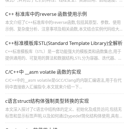
现复杂度和性能开销,文章还提供了代码示例和适用场景建议,感兴
趣的朋友跟随小编一起看看吧
C++ 标准库中的reverse 函数使用示例
本文介绍了C++标准库中的reverse函数,包括其原型、参数、使用
示例、复杂度分析、注意事项及相关函数,本文结合实例代码给大家
介绍的非常详细,感兴趣的朋友跟随小编一起看看吧
C++标准模板库STL(Standard Template Library)全解析
C++标准模板库（STL）是一套功能强大的模板类和函数集合,用于
提供通用的、可复用的算法和数据结构,STL分为容器、迭代器、算
法、函数对象、适配器和分配器等组件,广泛应用于C++编程中,本文
介绍C++标准模板库STL(Standard Template Library)详解,感兴趣
C/C++中 __asm volatile 函数的实现
的朋友一起看看吧
C/C++中的__asm volatile是GCC/Clang的内联汇编语法,用于在代
码中直接嵌入汇编指令,本文就来介绍一下
C/C++中 __asm volatile 函数的实现,感兴趣的可以了解一下
c语言struct结构体强制类型转换的实现
本文深入探讨了C语言中结构体的定义、初始化及成员访问,包括无
标签和显示标签声明,以及如何通过typedef简化结构体使用,具有一
定的参考价值,感兴趣的可以了解一下