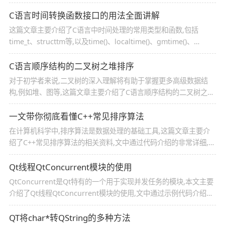
来介绍几种常见未定义行为的例子,感兴趣的可以了解一下
C语言时间转换函数接口的用法全面讲解
这篇文章主要介绍了C语言中时间处理的常用类型和函数,包括
time_t、structtm等,以及time()、localtime()、gmtime()、
mktime()、asctime()、ctime()和strftime()等,通过一个示例程序,
展示了如何获取当前时间、转换时间格式、计算时间差和进行时间
C语言顺序结构的二叉树之堆排序
操作
对于初学者来说,二叉树的深入理解将有助于掌握更多高级数据结
构,例如堆、图等,这篇文章主要介绍了C语言顺序结构的二叉树之堆
排序的相关资料,文中通过图文介绍的非常详细,需要的朋友可以参
考下
一文带你彻底看懂C++常见排序算法
在计算机科学中,排序算法是数据处理的基础工具,这篇文章主要介
绍了C++常见排序算法的相关资料,文中通过代码介绍的非常详细,对
大家学习或者使用C++具有一定的参考借鉴价值,需要的朋友可以参
考下
Qt线程QtConcurrent模块的使用
QtConcurrent是Qt特有的一个用于实现并发任务的模块,本文主要
介绍了Qt线程QtConcurrent模块的使用,文中通过示例代码介绍的
非常详细,需要的朋友们下面随着小编来一起学习学习吧
QT将char*转QString的多种方法