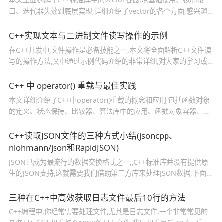
口、迭代器失效到底层实现,详细介绍了vector的各个方面,感兴趣
的朋友跟随小编一起看看吧
C++实现文本与二进制文件读写操作的示例
在C++开发中,文件操作是必备技能之一,本文将全面解析C++文件读
写的操作方法,文中通过示例代码介绍的非常详细,对大家的学习或
者工作具有一定的参考学习价值,需要的朋友们下面随着小编来一起
学习学习吧
C++ 中 operator() 重载与最佳实践
本文详细介绍了C++中operator()重载的概念和应用,包括函数对象
的定义、状态保持、比较器、算法库中的应用、函数对象容器、高
级应用场景以及性能考虑与最佳实践,感兴趣的朋友跟随小编一起看
看吧
C++读取JSON文件的三种方式小结(jsoncpp、
nlohmann/json和RapidJSON)
JSON已成为最流行的数据交换格式之一,,C++标准库并没有提供原
生的JSON支持,这就需要我们借助第三方库来处理JSON数据,下面就
来介绍一下读取JSON文件的三种方式,感兴趣的可以了解一下
三种在C++中高效获取日志文件最后10行的方法
C++编程中,你经常需要处理文件,尤其是日志文件,一个非常常见的