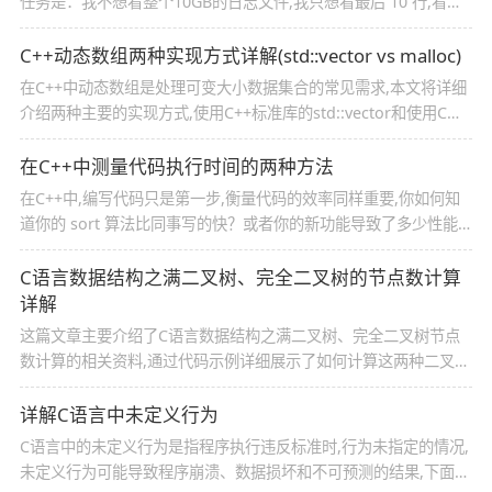
任务是：我不想看整个10GB的日志文件,我只想看最后 10 行,看看
最近发生了什么,所以本文给大家介绍了三种在C++中高效获取日志
文件最后10行的方法,需要的朋友可以参考下
C++动态数组两种实现方式详解(std::vector vs malloc)
在C++中动态数组是处理可变大小数据集合的常见需求,本文将详细
介绍两种主要的实现方式,使用C++标准库的std::vector和使用C风
格的malloc,下面就来详细的介绍一下,感兴趣的可以了解一下
在C++中测量代码执行时间的两种方法
在C++中,编写代码只是第一步,衡量代码的效率同样重要,你如何知
道你的 sort 算法比同事写的快？或者你的新功能导致了多少性能
下降？你需要一个秒表来精确测量代码的执行时间,本文给大家介绍
了在C++中测量代码执行时间的两种方法,需要的朋友可以参考下
C语言数据结构之满二叉树、完全二叉树的节点数计算
详解
这篇文章主要介绍了C语言数据结构之满二叉树、完全二叉树节点
数计算的相关资料,通过代码示例详细展示了如何计算这两种二叉树
的节点数量,包括总节点数、叶子数、度为1和度为2的节点数,需要
的朋友可以参考下
详解C语言中未定义行为
C语言中的未定义行为是指程序执行违反标准时,行为未指定的情况,
未定义行为可能导致程序崩溃、数据损坏和不可预测的结果,下面就